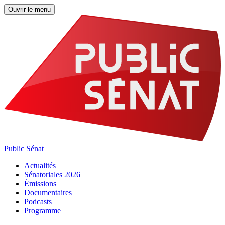
Ouvrir le menu
Public Sénat
Actualités
Sénatoriales 2026
Émissions
Documentaires
Podcasts
Programme