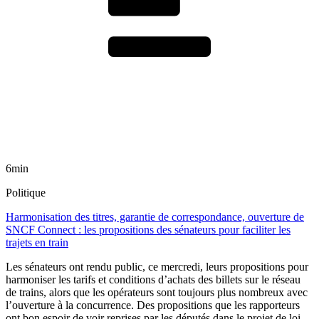
6min
Politique
Harmonisation des titres, garantie de correspondance, ouverture de
SNCF Connect : les propositions des sénateurs pour faciliter les
trajets en train
Les sénateurs ont rendu public, ce mercredi, leurs propositions pour
harmoniser les tarifs et conditions d’achats des billets sur le réseau
de trains, alors que les opérateurs sont toujours plus nombreux avec
l’ouverture à la concurrence. Des propositions que les rapporteurs
ont bon espoir de voir reprises par les députés dans le projet de loi-