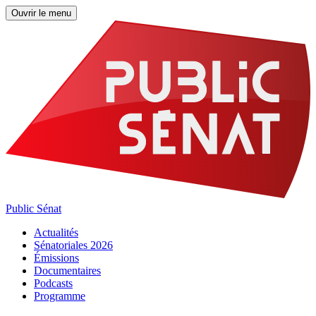
Ouvrir le menu
Public Sénat
Actualités
Sénatoriales 2026
Émissions
Documentaires
Podcasts
Programme