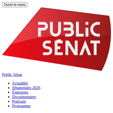
Ouvrir le menu
Public Sénat
Actualités
Sénatoriales 2026
Émissions
Documentaires
Podcasts
Programme