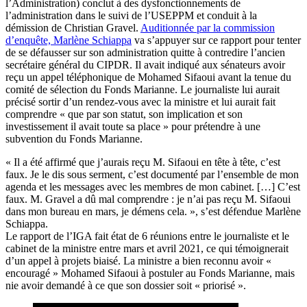
l’Administration) conclut à des dysfonctionnements de
l’administration dans le suivi de l’USEPPM et conduit à la
démission de Christian Gravel.
Auditionnée par la commission
d’enquête, Marlène Schiappa
va s’appuyer sur ce rapport pour tenter
de se défausser sur son administration quitte à contredire l’ancien
secrétaire général du CIPDR. Il avait indiqué aux sénateurs avoir
reçu un appel téléphonique de Mohamed Sifaoui avant la tenue du
comité de sélection du Fonds Marianne. Le journaliste lui aurait
précisé sortir d’un rendez-vous avec la ministre et lui aurait fait
comprendre « que par son statut, son implication et son
investissement il avait toute sa place » pour prétendre à une
subvention du Fonds Marianne.
« Il a été affirmé que j’aurais reçu M. Sifaoui en tête à tête, c’est
faux. Je le dis sous serment, c’est documenté par l’ensemble de mon
agenda et les messages avec les membres de mon cabinet. […] C’est
faux. M. Gravel a dû mal comprendre : je n’ai pas reçu M. Sifaoui
dans mon bureau en mars, je démens cela. », s’est défendue Marlène
Schiappa.
Le rapport de l’IGA fait état de 6 réunions entre le journaliste et le
cabinet de la ministre entre mars et avril 2021, ce qui témoignerait
d’un appel à projets biaisé. La ministre a bien reconnu avoir «
encouragé » Mohamed Sifaoui à postuler au Fonds Marianne, mais
nie avoir demandé à ce que son dossier soit « priorisé ».