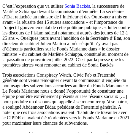
C’est l’expression que va utiliser
Sonia Backès
, la successeure de
Marlène Schiappa devant la commission d’enquête. La secrétaire
d’Etat rattachée au ministre de l’Intérieur et des Outre-mer a mis en
avant « la réussite des 15 autres associations » et l’importance de
l’objectif gouvernemental de cette politique publique : « lutter contre
les discours de l’islam radical notamment auprès des jeunes de 12 à
25 ans ». Quelques jours avant l’audition de la Secrétaire d’Etat, son
directeur de cabinet Julien Marion a précisé qu’il n’y avait pas
d’éléments particuliers sur le Fonds Marianne dans « le dossier
ministre » du cabinet de Marlène Schiappa, constitué au moment de
la passation de pouvoir en juillet 2022. C’est par la presse que les
premières alertes vont remonter au cabinet de Sonia Backès.
Trois associations Conspiracy Watch, Civic Fab et Fraternité
générale sont venus témoigner devant la commission d’enquête du
bon usage des subventions accordées au titre du Fonds Marianne. «
Le Fonds Marianne nous a donné l’opportunité de constituer une
équipe pour être extrêmement présents sur les réseaux sociaux […]
pour produire un discours qui appelle à se rencontrer qu’à se haïr »,
a souligné Abdennour Bidar, président de Fraternité générale. A
noter que ces trois associations avaient l’habitude de travailler avec
le CIPDR et avaient été réorientées vers le Fonds Marianne en 2021
pour maximiser leurs chances de subventions.