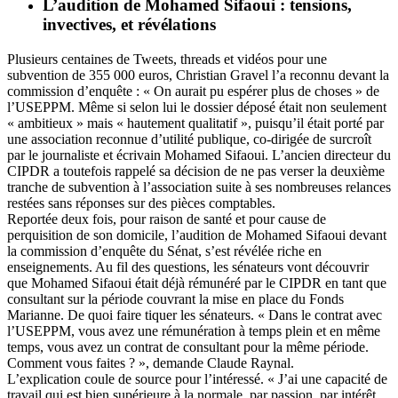
L’audition de Mohamed Sifaoui : tensions,
invectives, et révélations
Plusieurs centaines de Tweets, threads et vidéos pour une
subvention de 355 000 euros, Christian Gravel l’a reconnu devant la
commission d’enquête : « On aurait pu espérer plus de choses » de
l’USEPPM. Même si selon lui le dossier déposé était non seulement
« ambitieux » mais « hautement qualitatif », puisqu’il était porté par
une association reconnue d’utilité publique, co-dirigée de surcroît
par le journaliste et écrivain Mohamed Sifaoui. L’ancien directeur du
CIPDR a toutefois rappelé sa décision de ne pas verser la deuxième
tranche de subvention à l’association suite à ses nombreuses relances
restées sans réponses sur des pièces comptables.
Reportée deux fois, pour raison de santé et pour cause de
perquisition de son domicile, l’audition de Mohamed Sifaoui devant
la commission d’enquête du Sénat, s’est révélée riche en
enseignements. Au fil des questions, les sénateurs vont découvrir
que Mohamed Sifaoui était déjà rémunéré par le CIPDR en tant que
consultant sur la période couvrant la mise en place du Fonds
Marianne. De quoi faire tiquer les sénateurs. « Dans le contrat avec
l’USEPPM, vous avez une rémunération à temps plein et en même
temps, vous avez un contrat de consultant pour la même période.
Comment vous faites ? », demande Claude Raynal.
L’explication coule de source pour l’intéressé. « J’ai une capacité de
travail qui est bien supérieure à la normale, par passion, par intérêt