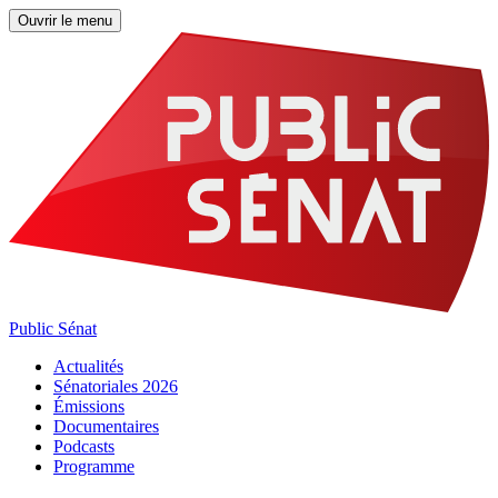
Ouvrir le menu
Public Sénat
Actualités
Sénatoriales 2026
Émissions
Documentaires
Podcasts
Programme