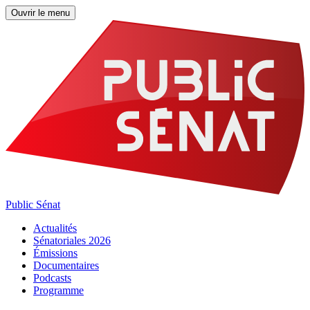
Ouvrir le menu
Public Sénat
Actualités
Sénatoriales 2026
Émissions
Documentaires
Podcasts
Programme