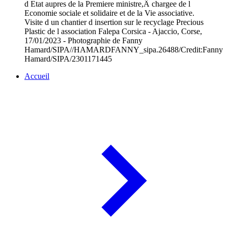
d Etat aupres de la Premiere ministre,Â chargee de l
Economie sociale et solidaire et de la Vie associative.
Visite d un chantier d insertion sur le recyclage Precious
Plastic de l association Falepa Corsica - Ajaccio, Corse,
17/01/2023 - Photographie de Fanny
Hamard/SIPA//HAMARDFANNY_sipa.26488/Credit:Fanny
Hamard/SIPA/2301171445
Accueil