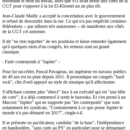
réformant le droit du travail, alors que FO avait défilé aux côtés de la
CGT pour s'opposer à la loi El-Khomri un an plus tôt.
Jean-Claude Mailly a accepté la concertation avec le gouvernement
et refusé de descendre dans la rue. Ce qui n'a pas empêché certaines
fédérations -- par ailleurs très autonomes -- de manifester aux côtés
de la CGT cet automne.
Il dit "ne rien regretter" de ses positions et laisse entendre également
qu'à quelques mois d'un congrès, les remous sont un grand
classique.
- Faire contrepoids à "Jupiter" -
Pour lui succéder, Pascal Pavageau, un ingénieur en travaux publics
de 49 ans est en piste depuis 2011. Il pronostique un congrès "hard
rock", clin d'oeil appuyé au style de musique qu'il affectionne.
S'affichant comme plus "direct" face à un exécutif qui est "une bête
de com'", il a déjà commencé à sortir le bazooka. Et s'en prend à un
Macron "Jupiter" qui ne supporte pas "les contrepoids" que sont
notamment les syndicats. "Contrairement à ce que pense Jupiter le
monde n'a pas démarré en 2017", cingle-t-il.
Il se présente en pacificateur, candidat "de la base", l'indépendance
en bandoulière, "sans carte au PS" en particulier pour se démarquer