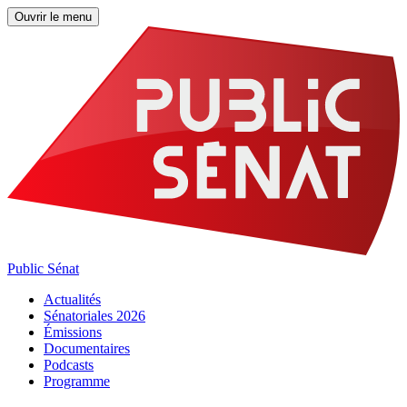
Ouvrir le menu
Public Sénat
Actualités
Sénatoriales 2026
Émissions
Documentaires
Podcasts
Programme