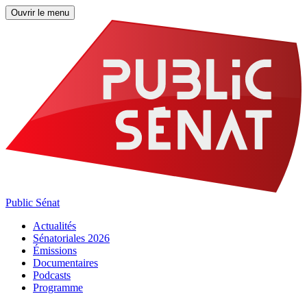
Ouvrir le menu
Public Sénat
Actualités
Sénatoriales 2026
Émissions
Documentaires
Podcasts
Programme