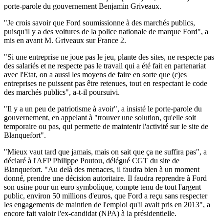
porte-parole du gouvernement Benjamin Griveaux.
"Je crois savoir que Ford soumissionne à des marchés publics,
puisqu'il y a des voitures de la police nationale de marque Ford", a
mis en avant M. Griveaux sur France 2.
"Si une entreprise ne joue pas le jeu, plante des sites, ne respecte pas
des salariés et ne respecte pas le travail qui a été fait en partenariat
avec l'Etat, on a aussi les moyens de faire en sorte que (c)es
entreprises ne puissent pas être retenues, tout en respectant le code
des marchés publics", a-t-il poursuivi.
"Il y a un peu de patriotisme à avoir", a insisté le porte-parole du
gouvernement, en appelant à "trouver une solution, qu'elle soit
temporaire ou pas, qui permette de maintenir l'activité sur le site de
Blanquefort".
"Mieux vaut tard que jamais, mais on sait que ça ne suffira pas", a
déclaré à l'AFP Philippe Poutou, délégué CGT du site de
Blanquefort. "Au delà des menaces, il faudra bien à un moment
donné, prendre une décision autoritaire. Il faudra reprendre à Ford
son usine pour un euro symbolique, compte tenu de tout l'argent
public, environ 50 millions d'euros, que Ford a reçu sans respecter
les engagements de maintien de l'emploi qu'il avait pris en 2013", a
encore fait valoir l'ex-candidat (NPA) à la présidentielle.