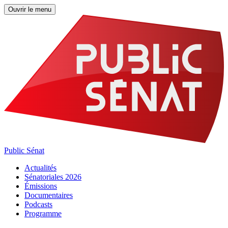
Ouvrir le menu
Public Sénat
Actualités
Sénatoriales 2026
Émissions
Documentaires
Podcasts
Programme