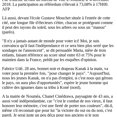
2018. La participation au référedum s'élevait à 73,68% à 17H00.
AFP
Là aussi, devant l'école Gustave Mouchet située à l'entrée de cette
cité, une longue file d'électeurs s'étire, chacun se protégeant comme
il peut des rayons du soleil, sous les arbres ou sous un "manou"
(paréo).
"Il n'y a jamais autant de monde pour voter ici! Moi, je suis
convaincu qu'il faut l'indépendance et ce sera bien plus serré que les
sondages ne l'annoncent", se dit persuadée Maria, mère de trois
enfants, faisant référence au score situé entre 63 et 75% pour le
maintien dans la France, prédit par les enquêtes d'opinion.
Fabrice Udé, 28 ans, bonnet noir et drapeau Kanak à la main, va
voter pour la première fois, "pour changer le pays". "Aujourd'hui,
nous les jeunes Kanak, on n'a pas d'emploi, si c'est nous qui gérons
le pays, on aura plus d'opportunités", espère le jeune homme qui
cultive des ignames dans sa tribu à Koné (nord).
A la mairie de Nouméa, Chanel Cinédrawa, paysagiste de 43 ans, a
aussi voté indépendantiste, car "c'est le combat de nos vieux, il faut
honorer leur mémoire, c'est une fierté de porter nos couleurs", dit-il,
même s'il reconnait que pour lui "la victoire du oui ou du non, c'est
pareil. Je serai juste un peu déçu pour nos anciens si le non