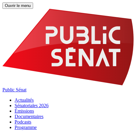
Ouvrir le menu
Public Sénat
Actualités
Sénatoriales 2026
Émissions
Documentaires
Podcasts
Programme