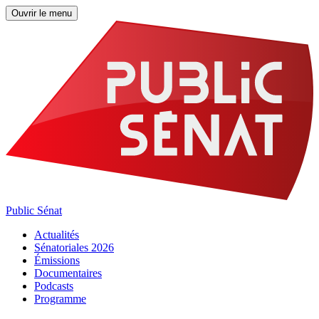
Ouvrir le menu
Public Sénat
Actualités
Sénatoriales 2026
Émissions
Documentaires
Podcasts
Programme