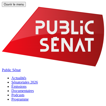
Ouvrir le menu
Public Sénat
Actualités
Sénatoriales 2026
Émissions
Documentaires
Podcasts
Programme