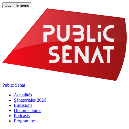
Ouvrir le menu
Public Sénat
Actualités
Sénatoriales 2026
Émissions
Documentaires
Podcasts
Programme