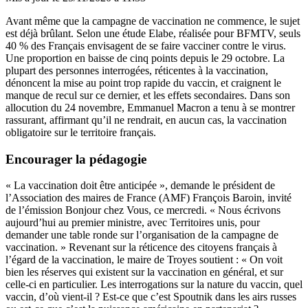
Avant même que la campagne de vaccination ne commence, le sujet
est déjà brûlant. Selon une étude Elabe, réalisée pour BFMTV, seuls
40 % des Français envisagent de se faire vacciner contre le virus.
Une proportion en baisse de cinq points depuis le 29 octobre. La
plupart des personnes interrogées, réticentes à la vaccination,
dénoncent la mise au point trop rapide du vaccin, et craignent le
manque de recul sur ce dernier, et les effets secondaires.
Dans son
allocution du 24 novembre
, Emmanuel Macron a tenu à se montrer
rassurant, affirmant qu’il ne rendrait, en aucun cas, la vaccination
obligatoire sur le territoire français.
Encourager la pédagogie
« La vaccination doit être anticipée », demande le président de
l’Association des maires de France (AMF) François Baroin, invité
de l’émission Bonjour chez Vous, ce mercredi. « Nous écrivons
aujourd’hui au premier ministre, avec Territoires unis, pour
demander une table ronde sur l’organisation de la campagne de
vaccination. » Revenant sur la réticence des citoyens français à
l’égard de la vaccination, le maire de Troyes soutient : « On voit
bien les réserves qui existent sur la vaccination en général, et sur
celle-ci en particulier. Les interrogations sur la nature du vaccin, quel
vaccin, d’où vient-il ? Est-ce que c’est Spoutnik dans les airs russes