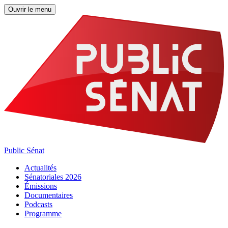
Ouvrir le menu
Public Sénat
Actualités
Sénatoriales 2026
Émissions
Documentaires
Podcasts
Programme