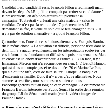
Candidat il est, candidat il reste. François Fillon a redit mardi matin
devant les députés LR qu’il ne comptait pas retirer sa candidature à
la présidentielle, en dépit des affaires qui plombent sa
campagne. Tout retrait « créerait une crise majeure » selon le
candidat. Ce n’est pas la réunion de 17 parlementaires LR
demandant sa tête, la veille au soir, qui le fera changer d’avis. « Il
n'y a pas de solution alternative » a ajouté François Fillon.
Ça tombe bien, l’une de ces solutions alternatives, François Baroin,
dit la même chose. « La situation est difficile, personne n’est dans le
déni. Il n’y a aucun aveuglement sur les interrogations soulevées par
ces informations abondamment diffusées depuis trois semaines. Mais
ce choix est un choix d’avenir pour la France. (…) En face, il y a
Emmanuel Macron qui n’a aucune idée sur rien, (…) Benoît Hamon
qui est dans une utopie passéiste des années 70 et Marine Le Pen,
qui n’a qu’une idée, c’est de faire sauter l’Europe, la banque et
d’entretenir sa famille. Donc il n’y a pas d’autre alternative. Nous
sommes à ses côtés, nous sommes en soutien et nous
l’accompagnerons tout au long de cette campagne » a clairement dit
François Baroin, interrogé par Public Sénat à la sortie de la réunion
du groupe LR du Sénat mardi matin (voir la vidéo : images de
Pauline Dame).
« Bien sûr que c’est difficile. Ce serait vraiment être