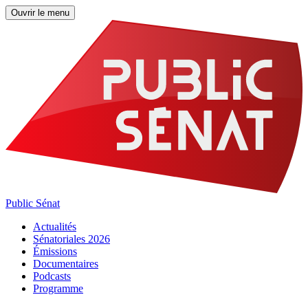
Ouvrir le menu
Public Sénat
Actualités
Sénatoriales 2026
Émissions
Documentaires
Podcasts
Programme