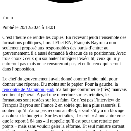
7 min
Publié le
20/12/2024 à 18:01
C’est l’heure de rendre les copies. En recevant jeudi l’ensemble des
formations politiques, hors LFI et RN, François Bayrou a non
seulement proposé aux responsables des partis d’entrer au
gouvernement, il a aussi demandé à chacun de se positionner. Avec
trois choix : ceux qui souhaitent intégrer l’exécutif, ceux qui n’y
entreront pas mais ne le censureront pas, et enfin ceux qui seront
dans l’opposition.
Le chef du gouvernement avait donné comme limite midi pour
donner une réponse. Du moins sur le papier. Pour la gauche, la
rencontre de Matignon jeudi
n’a fait que confirmer le (très) mauvais
sentiment général. A part une ouverture sur les retraites, les
formations sont restées sur leur faim. Ce n’est pas l’interview de
François Bayrou sur France 2 en soirée qui les a plus rassurés. Il
soutient qu’il n’aura pas recours au 49.3, « sauf s’il y a un blocage
absolu sur le budget ». Sur les retraites, il « croit » à une autre voie
que le report à 64 ans – il rappelle qu’il est pour une retraite par
points – mais sans vouloir geler la réforme. Et seul ministre sortant