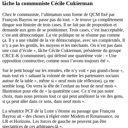
lâche la communiste Cécile Cukierman
Chez le communiste, l’ultimatum sous forme de QCM fixé par
François Bayrou ne passe pas du tout. « Je trouve ça complètement
dingue son histoire de trois cases. Il ne fait pas de proposition et
demande aux gens de se positionner. Trois cases, c’est inacceptable,
c’est anti démocratique. La vie politique ne se résume pas comme
ça. Il y a une vitalité de la vie démocratique, avec ses complexités. Il
n’y a pas les gentils, les moyens et les méchants. On n’est pas dans
une cour d’école », lâche Cécile Cukierman, présidente du groupe
CRCE-K (communiste), qui défend une quatrième voie : « Une
opposition constructive, comme nous l’avons toujours été ».
Sur le petit bougé sur les retraites, elle n’y voit « pas grand-chose »,
mais tout en « saluant la volonté de mettre les partenaires sociaux
autour de la table », même si « neuf mois (de réflexion), ça me
semble long. On verra la tête de l’enfant au bout de neuf mois ».
Illustration pour elle de « la quatrième case. Ce n’est pas notre
choix, mais nous prenons tout ce qui peut améliorer la vie des gens,
si ça peut aller dans ce sens, dans neuf mois ».
La sénatrice PCF de la Loire s’étonne au passage que François
Bayrou ait « des choses à régler entre Modem et Renaissance, ou
LR et Horizons. Les forces de gauche ne peuvent pas être
spectatrices de ces arbitrages-là ».