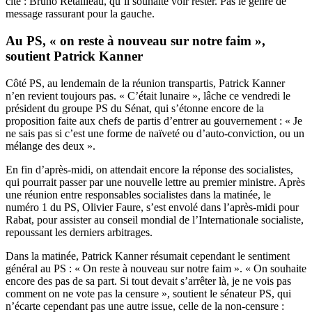
cité : Bruno Retailleau, qu’il souhaite voir rester. Pas le genre de
message rassurant pour la gauche.
Au PS, « on reste à nouveau sur notre faim »,
soutient Patrick Kanner
Côté PS, au lendemain de la réunion transpartis, Patrick Kanner
n’en revient toujours pas. « C’était lunaire », lâche ce vendredi le
président du groupe PS du Sénat, qui s’étonne encore de la
proposition faite aux chefs de partis d’entrer au gouvernement : « Je
ne sais pas si c’est une forme de naïveté ou d’auto-conviction, ou un
mélange des deux ».
En fin d’après-midi, on attendait encore la réponse des socialistes,
qui pourrait passer par une nouvelle lettre au premier ministre. Après
une réunion entre responsables socialistes dans la matinée, le
numéro 1 du PS, Olivier Faure, s’est envolé dans l’après-midi pour
Rabat, pour assister au conseil mondial de l’Internationale socialiste,
repoussant les derniers arbitrages.
Dans la matinée, Patrick Kanner résumait cependant le sentiment
général au PS : « On reste à nouveau sur notre faim ». « On souhaite
encore des pas de sa part. Si tout devait s’arrêter là, je ne vois pas
comment on ne vote pas la censure », soutient le sénateur PS, qui
n’écarte cependant pas une autre issue, celle de la non-censure :