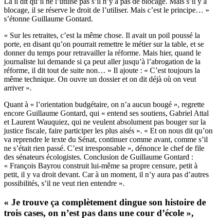
Là il dit qu’il ne l’utilise pas s’il n’y a pas de blocage. Mais s’il y a
blocage, il se réserve le droit de l’utiliser. Mais c’est le principe… »
s’étonne Guillaume Gontard.
« Sur les retraites, c’est la même chose. Il avait un poil poussé la
porte, en disant qu’on pourrait remettre le métier sur la table, et se
donner du temps pour retravailler la réforme. Mais hier, quand le
journaliste lui demande si ça peut aller jusqu’à l’abrogation de la
réforme, il dit tout de suite non… » Il ajoute : « C’est toujours la
même technique. On ouvre un dossier et on dit déjà où on veut
arriver ».
Quant à « l’orientation budgétaire, on n’a aucun bougé », regrette
encore Guillaume Gontard, qui « entend ses soutiens, Gabriel Attal
et Laurent Wauquiez, qui ne veulent absolument pas bouger sur la
justice fiscale, faire participer les plus aisés ». « Et on nous dit qu’on
va reprendre le texte du Sénat, continuer comme avant, comme s’il
ne s’était rien passé. C’est irresponsable », dénonce le chef de file
des sénateurs écologistes. Conclusion de Guillaume Gontard :
« François Bayrou construit lui-même sa propre censure, petit à
petit, il y va droit devant. Car à un moment, il n’y aura pas d’autres
possibilités, s’il ne veut rien entendre ».
« Je trouve ça complètement dingue son histoire de
trois cases, on n’est pas dans une cour d’école »,