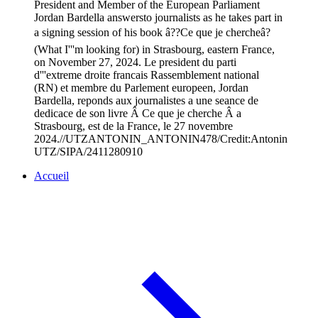
President and Member of the European Parliament
Jordan Bardella answersto journalists as he takes part in
a signing session of his book â??Ce que je chercheâ?
(What I'''m looking for) in Strasbourg, eastern France,
on November 27, 2024. Le president du parti
d'''extreme droite francais Rassemblement national
(RN) et membre du Parlement europeen, Jordan
Bardella, reponds aux journalistes a une seance de
dedicace de son livre Â Ce que je cherche Â a
Strasbourg, est de la France, le 27 novembre
2024.//UTZANTONIN_ANTONIN478/Credit:Antonin
UTZ/SIPA/2411280910
Accueil