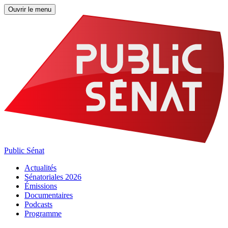
Ouvrir le menu
Public Sénat
Actualités
Sénatoriales 2026
Émissions
Documentaires
Podcasts
Programme