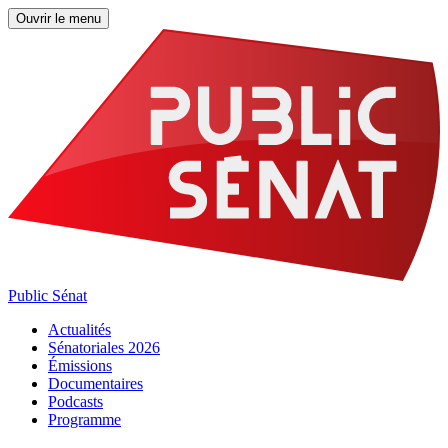
Ouvrir le menu
Public Sénat
Actualités
Sénatoriales 2026
Émissions
Documentaires
Podcasts
Programme