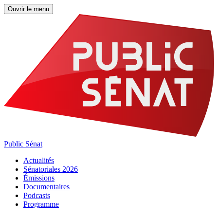
Ouvrir le menu
Public Sénat
Actualités
Sénatoriales 2026
Émissions
Documentaires
Podcasts
Programme