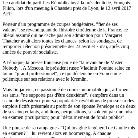
Le candidat du parti Les Républicains à la présidentielle, François
Fillon, lors d'un meeting à Chassieu près de Lyon, le 12 avril 2017
AFP
Porteur d'un programme de coupes budgétaires, "fier de ses
valeurs", se revendiquant de l'histoire chrétienne de la France, ce
libéral assumé qui ne cache pas son admiration pour Margaret
Thatcher avait alors toutes les chances, selon les sondages, de
remporter l'élection présidentielle des 23 avril et 7 mai, après cinq
années de pouvoir socialiste.
A l'époque, la presse française parle de "la revanche de Mister
Nobody". A Moscou, le président russe Vladimir Poutine salue en
lui un "grand professionnel", ce qui déclenche en France une
polémique sur ses relations avec le Kremlin.
Mais fin janvier, ce passionné de course automobile qui, affirment
ses amis, "ne supporte pas d'être deuxième", s'empêtre dans un
scandale désastreux pour sa popularité: révélations de presse sur des
emplois fictifs présumés au profit de son épouse Penelope et de deux
de ses cinq enfants, auditions, perquisitions, se soldent par une mise
en examen (inculpation) pour "détournement de fonds publics".
Une phrase de sa campagne - "Qui imagine le général de Gaulle mis
en examen?" - lui revient alors en boomerang. A chaque