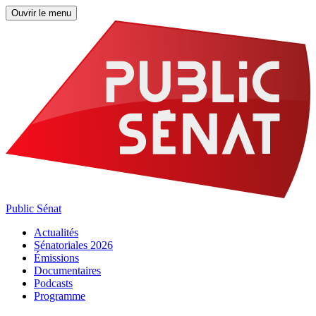
Ouvrir le menu
Public Sénat
Actualités
Sénatoriales 2026
Émissions
Documentaires
Podcasts
Programme