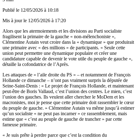
Publié le
12/05/2026 à 10:18
Mis à jour le
12/05/2026 à 17:20
Alors que les atermoiements et les divisions au Parti socialiste
fragilisent la primaire de la gauche « non-mélenchoniste »,
Clémentine Autain veut croire dans la « dynamique » que produirait
une primaire avec « des millions » de participants. « Seule cette
union peut permettre une dynamique populaire et créer une
candidature capable de devenir le vote utile du peuple de gauche »,
détaille la cofondatrice de l’Après.
Les attaques de « l’aile droite du PS » – et notamment de François
Hollande ce dimanche – n’ont pas vraiment surpris la députée de
Seine-Saint-Denis : « Le projet de François Hollande, et maintenant
peut-être de Boris Vallaud, c’est l’union des centres. Le mien, c’est
l’union des gauches. Ils veulent aller chercher le MoDem et les
macronistes, moi je pense que cette primaire doit rassembler le cœur
du peuple de gauche. » Clémentine Autain va même jusqu’à estimer
qu’un socialiste « ne peut pas incarner » ce rassemblement, mais
estime que « c’est au peuple de gauche de trancher » par cette
fameuse primaire.
« Je suis prête à perdre parce que c’est la condition du