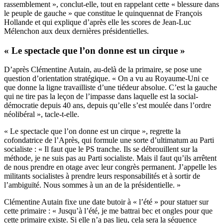
rassemblement », conclut-elle, tout en rappelant cette « blessure dans
le peuple de gauche » que constitue le quinquennat de François
Hollande et qui explique d’après elle les scores de Jean-Luc
Mélenchon aux deux dernières présidentielles.
« Le spectacle que l’on donne est un cirque »
D’après Clémentine Autain, au-delà de la primaire, se pose une
question d’orientation stratégique. « On a vu au Royaume-Uni ce
que donne la ligne travailliste d’une tiédeur absolue. C’est la gauche
qui ne tire pas la leçon de l’impasse dans laquelle est la social-
démocratie depuis 40 ans, depuis qu’elle s’est moulée dans l’ordre
néolibéral », tacle-t-elle.
« Le spectacle que l’on donne est un cirque », regrette la
cofondatrice de l’Après, qui formule une sorte d’ultimatum au Parti
socialiste : « Il faut que le PS tranche. Ils se débrouillent sur la
méthode, je ne suis pas au Parti socialiste. Mais il faut qu’ils arrêtent
de nous prendre en otage avec leur congrès permanent. J’appelle les
militants socialistes à prendre leurs responsabilités et à sortir de
l’ambiguïté. Nous sommes à un an de la présidentielle. »
Clémentine Autain fixe une date butoir à « l’été » pour statuer sur
cette primaire : « Jusqu’à l’été, je me battrai bec et ongles pour que
cette primaire existe. Si elle n’a pas lieu, cela sera la séquence