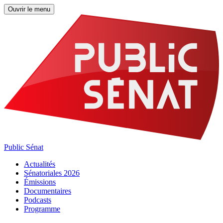
Ouvrir le menu
Public Sénat
Actualités
Sénatoriales 2026
Émissions
Documentaires
Podcasts
Programme