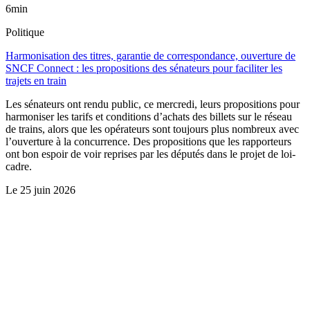
6min
Politique
Harmonisation des titres, garantie de correspondance, ouverture de
SNCF Connect : les propositions des sénateurs pour faciliter les
trajets en train
Les sénateurs ont rendu public, ce mercredi, leurs propositions pour
harmoniser les tarifs et conditions d’achats des billets sur le réseau
de trains, alors que les opérateurs sont toujours plus nombreux avec
l’ouverture à la concurrence. Des propositions que les rapporteurs
ont bon espoir de voir reprises par les députés dans le projet de loi-
cadre.
Le
25 juin 2026