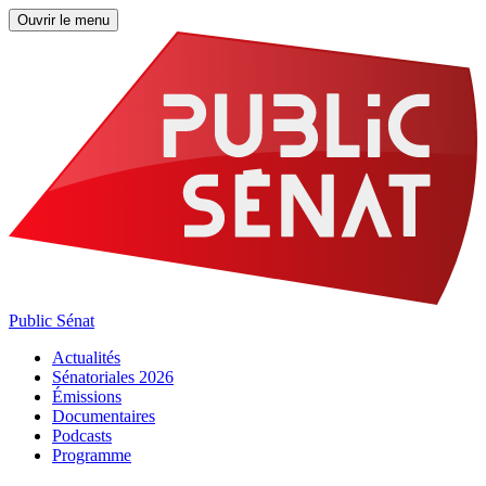
Ouvrir le menu
Public Sénat
Actualités
Sénatoriales 2026
Émissions
Documentaires
Podcasts
Programme