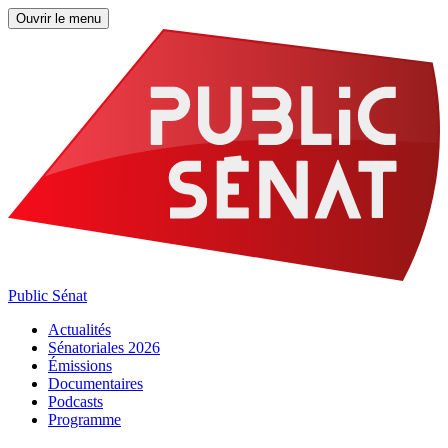
Ouvrir le menu
Public Sénat
Actualités
Sénatoriales 2026
Émissions
Documentaires
Podcasts
Programme