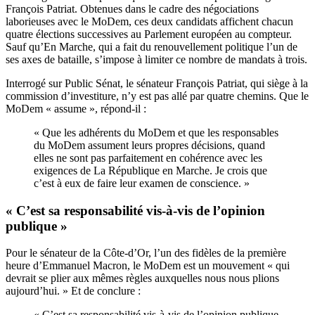
François Patriat. Obtenues dans le cadre des négociations
laborieuses avec le MoDem, ces deux candidats affichent chacun
quatre élections successives au Parlement européen au compteur.
Sauf qu’En Marche, qui a fait du renouvellement politique l’un de
ses axes de bataille,
s’impose à limiter ce nombre de mandats à trois
.
Interrogé sur Public Sénat, le sénateur François Patriat, qui siège à la
commission d’investiture, n’y est pas allé par quatre chemins. Que le
MoDem « assume », répond-il :
« Que les adhérents du MoDem et que les responsables
du MoDem assument leurs propres décisions, quand
elles ne sont pas parfaitement en cohérence avec les
exigences de La République en Marche. Je crois que
c’est à eux de faire leur examen de conscience. »
« C’est sa responsabilité vis-à-vis de l’opinion
publique »
Pour le sénateur de la Côte-d’Or, l’un des fidèles de la première
heure d’Emmanuel Macron, le MoDem est un mouvement « qui
devrait se plier aux mêmes règles auxquelles nous nous plions
aujourd’hui. » Et de conclure :
« C’est sa responsabilité vis-à-vis de l’opinion publique