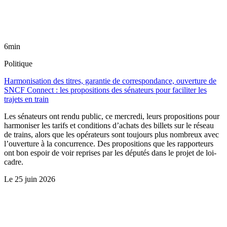
6min
Politique
Harmonisation des titres, garantie de correspondance, ouverture de
SNCF Connect : les propositions des sénateurs pour faciliter les
trajets en train
Les sénateurs ont rendu public, ce mercredi, leurs propositions pour
harmoniser les tarifs et conditions d’achats des billets sur le réseau
de trains, alors que les opérateurs sont toujours plus nombreux avec
l’ouverture à la concurrence. Des propositions que les rapporteurs
ont bon espoir de voir reprises par les députés dans le projet de loi-
cadre.
Le
25 juin 2026