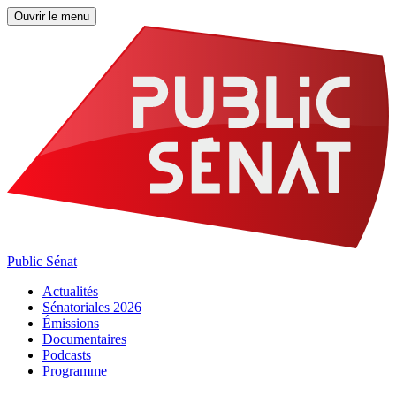
Ouvrir le menu
Public Sénat
Actualités
Sénatoriales 2026
Émissions
Documentaires
Podcasts
Programme