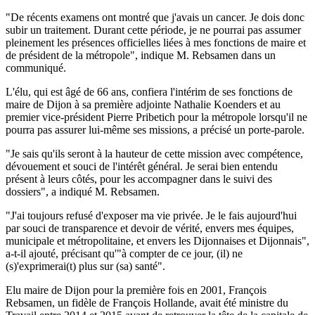
"De récents examens ont montré que j'avais un cancer. Je dois donc
subir un traitement. Durant cette période, je ne pourrai pas assumer
pleinement les présences officielles liées à mes fonctions de maire et
de président de la métropole", indique M. Rebsamen dans un
communiqué.
L'élu, qui est âgé de 66 ans, confiera l'intérim de ses fonctions de
maire de Dijon à sa première adjointe Nathalie Koenders et au
premier vice-président Pierre Pribetich pour la métropole lorsqu'il ne
pourra pas assurer lui-même ses missions, a précisé un porte-parole.
"Je sais qu'ils seront à la hauteur de cette mission avec compétence,
dévouement et souci de l'intérêt général. Je serai bien entendu
présent à leurs côtés, pour les accompagner dans le suivi des
dossiers", a indiqué M. Rebsamen.
"J'ai toujours refusé d'exposer ma vie privée. Je le fais aujourd'hui
par souci de transparence et devoir de vérité, envers mes équipes,
municipale et métropolitaine, et envers les Dijonnaises et Dijonnais",
a-t-il ajouté, précisant qu'"à compter de ce jour, (il) ne
(s)'exprimerai(t) plus sur (sa) santé".
Elu maire de Dijon pour la première fois en 2001, François
Rebsamen, un fidèle de François Hollande, avait été ministre du