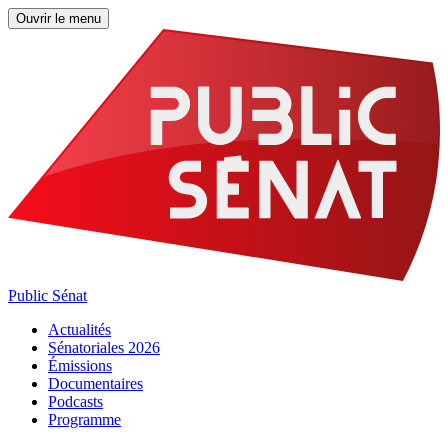
Ouvrir le menu
Public Sénat
Actualités
Sénatoriales 2026
Émissions
Documentaires
Podcasts
Programme