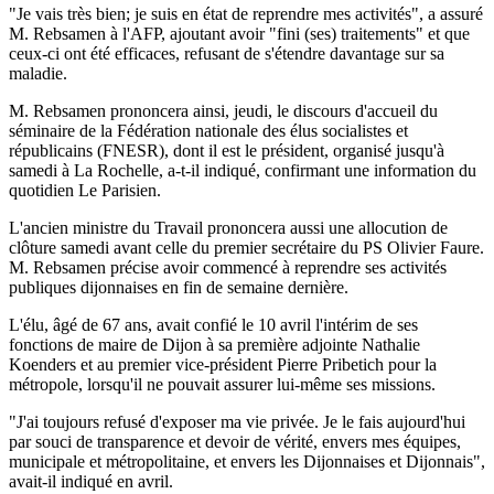
"Je vais très bien; je suis en état de reprendre mes activités", a assuré
M. Rebsamen à l'AFP, ajoutant avoir "fini (ses) traitements" et que
ceux-ci ont été efficaces, refusant de s'étendre davantage sur sa
maladie.
M. Rebsamen prononcera ainsi, jeudi, le discours d'accueil du
séminaire de la Fédération nationale des élus socialistes et
républicains (FNESR), dont il est le président, organisé jusqu'à
samedi à La Rochelle, a-t-il indiqué, confirmant une information du
quotidien Le Parisien.
L'ancien ministre du Travail prononcera aussi une allocution de
clôture samedi avant celle du premier secrétaire du PS Olivier Faure.
M. Rebsamen précise avoir commencé à reprendre ses activités
publiques dijonnaises en fin de semaine dernière.
L'élu, âgé de 67 ans, avait confié le 10 avril l'intérim de ses
fonctions de maire de Dijon à sa première adjointe Nathalie
Koenders et au premier vice-président Pierre Pribetich pour la
métropole, lorsqu'il ne pouvait assurer lui-même ses missions.
"J'ai toujours refusé d'exposer ma vie privée. Je le fais aujourd'hui
par souci de transparence et devoir de vérité, envers mes équipes,
municipale et métropolitaine, et envers les Dijonnaises et Dijonnais",
avait-il indiqué en avril.