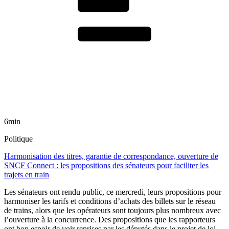
6min
Politique
Harmonisation des titres, garantie de correspondance, ouverture de
SNCF Connect : les propositions des sénateurs pour faciliter les
trajets en train
Les sénateurs ont rendu public, ce mercredi, leurs propositions pour
harmoniser les tarifs et conditions d’achats des billets sur le réseau
de trains, alors que les opérateurs sont toujours plus nombreux avec
l’ouverture à la concurrence. Des propositions que les rapporteurs
ont bon espoir de voir reprises par les députés dans le projet de loi-