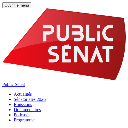
Ouvrir le menu
Public Sénat
Actualités
Sénatoriales 2026
Émissions
Documentaires
Podcasts
Programme