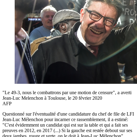
"Le 49-3, nous le combattrons par une motion de censure", a averti
Jean-Luc Melenchon à Toulouse, le 20 février 2020
AFP
Questionné sur l'éventualité d'une candidature du chef de file de LFI
Jean-Luc Mélenchon pour incarner ce rassemblement, il a estimé:
"C'est évidemment un candidat qui est sur la table et qui a fait ses
preuves en 2012, en 2017 (...) Si la gauche est restée debout sur ses
deux jambes, rouge et verte, on le doit à Jean-Luc Mélenchon".