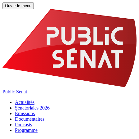
Ouvrir le menu
Public Sénat
Actualités
Sénatoriales 2026
Émissions
Documentaires
Podcasts
Programme