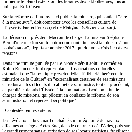
lui-même le plan d'extension des horaires des bibliothèques, mis au
point par Erik Orsenna.
Sur la réforme de l'audiovisuel public, la ministre, qui soutient "être
à la manœuvre", doit composer avec les conseillers culture de
l'Élysée (Claudia Ferrazzi) et de Matignon (Olivier Courson).
La décision du président Macron de charger l'animateur Stéphane
Bern d'une mission sur le patrimoine contraint aussi la ministre à une
"cohabitation", depuis septembre 2017, qui donne parfois lieu à des
tensions.
Dans une tribune publiée par Le Monde début août, le comédien
Robin Renucci et huit représentants d'associations culturelles
estimaient que "la politique présidentielle affaiblit délibérément le
ministère de la Culture" en "externalisant certaines de ses missions,
en réduisant les effectifs du cabinet de sa ministre, tout en procédant,
en parallèle, depuis l’Élysée, à la nomination discrétionnaire de
chargés de missions, qui pilotent en coulisses la réforme de son
administration et repensent sa politique".
- Contestée par les auteurs -
Les révélations du Canard enchaîné sur l'irrégularité de travaux
effectués au siège d'Actes Sud, dans le centre classé d'Arles, puis sur
l'agrandissement sans autorisation de ses locaux parisiens, fragilisent