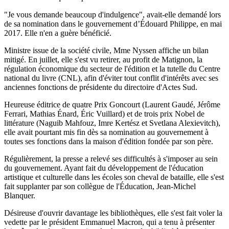
"Je vous demande beaucoup d'indulgence", avait-elle demandé lors
de sa nomination dans le gouvernement d’Édouard Philippe, en mai
2017. Elle n'en a guère bénéficié.
Ministre issue de la société civile, Mme Nyssen affiche un bilan
mitigé. En juillet, elle s'est vu retirer, au profit de Matignon, la
régulation économique du secteur de l'édition et la tutelle du Centre
national du livre (CNL), afin d'éviter tout conflit d'intérêts avec ses
anciennes fonctions de présidente du directoire d'Actes Sud.
Heureuse éditrice de quatre Prix Goncourt (Laurent Gaudé, Jérôme
Ferrari, Mathias Énard, Éric Vuillard) et de trois prix Nobel de
littérature (Naguib Mahfouz, Imre Kertész et Svetlana Alexievitch),
elle avait pourtant mis fin dès sa nomination au gouvernement à
toutes ses fonctions dans la maison d'édition fondée par son père.
Régulièrement, la presse a relevé ses difficultés à s'imposer au sein
du gouvernement. Ayant fait du développement de l'éducation
artistique et culturelle dans les écoles son cheval de bataille, elle s'est
fait supplanter par son collègue de l'Éducation, Jean-Michel
Blanquer.
Désireuse d'ouvrir davantage les bibliothèques, elle s'est fait voler la
vedette par le président Emmanuel Macron, qui a tenu à présenter