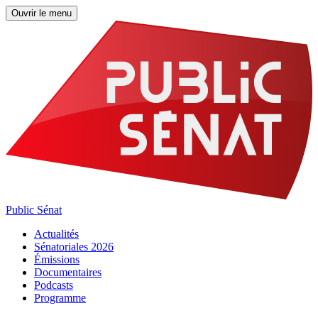
Ouvrir le menu
Public Sénat
Actualités
Sénatoriales 2026
Émissions
Documentaires
Podcasts
Programme