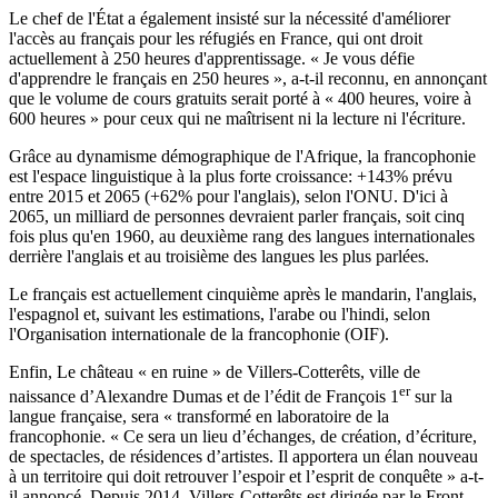
Le chef de l'État a également insisté sur la nécessité d'améliorer
l'accès au français pour les réfugiés en France, qui ont droit
actuellement à 250 heures d'apprentissage. « Je vous défie
d'apprendre le français en 250 heures », a-t-il reconnu, en annonçant
que le volume de cours gratuits serait porté à « 400 heures, voire à
600 heures » pour ceux qui ne maîtrisent ni la lecture ni l'écriture.
Grâce au dynamisme démographique de l'Afrique, la francophonie
est l'espace linguistique à la plus forte croissance: +143% prévu
entre 2015 et 2065 (+62% pour l'anglais), selon l'ONU. D'ici à
2065, un milliard de personnes devraient parler français, soit cinq
fois plus qu'en 1960, au deuxième rang des langues internationales
derrière l'anglais et au troisième des langues les plus parlées.
Le français est actuellement cinquième après le mandarin, l'anglais,
l'espagnol et, suivant les estimations, l'arabe ou l'hindi, selon
l'Organisation internationale de la francophonie (OIF).
Enfin, Le château « en ruine » de Villers-Cotterêts, ville de
er
naissance d’Alexandre Dumas et de l’édit de François 1
sur la
langue française, sera « transformé en laboratoire de la
francophonie. « Ce sera un lieu d’échanges, de création, d’écriture,
de spectacles, de résidences d’artistes. Il apportera un élan nouveau
à un territoire qui doit retrouver l’espoir et l’esprit de conquête » a-t-
il annoncé. Depuis 2014, Villers-Cotterêts est dirigée par le Front