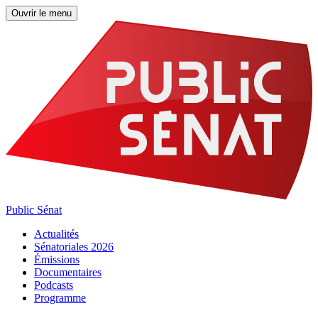
Ouvrir le menu
Public Sénat
Actualités
Sénatoriales 2026
Émissions
Documentaires
Podcasts
Programme