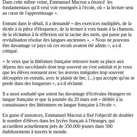
Dans cette même veine, Emmanuel Macron a énoncé les
fondamentaux qu'il veut voir enseignés à l'école, où « la lecture sera
au cœur de l'apprentissage ».
Entrant dans le détail, il a demandé « des exercices multipliés, de la
dictée à la pièce d'éloquence, de la lecture à voix haute à la chanson,
de la récitation à la réflexion sur la racine des mots, qui passe par la
revitalisation résolue des langues anciennes ». « Nous ne pouvons
être davantage ce pays où ces reculs avaient été admis », a-t-il
critiqué.
« Je veux que la littérature française retrouve toute sa place aux
dépens des succédanés dont trop souvent on s'est satisfait et je veux
que les élèves renouent avec les œuvres intégrales trop souvent
découpées en extraits, avec le plaisir de lire, (...) qui accepte qu'on se
perde dans des longueurs », a-t-il réclamé.
Il a aussi souhaité que soient lus davantage d'écrivains étrangers en
langue française et que la journée du 20 mars soit « dédiée à la
connaissance des littératures en langue française à l'école ».
En guise d’annonces, Emmanuel Macron a fixé l'objectif de doubler
le nombre d'élèves dans les lycées français à l'étranger, qui
accueillent actuellement près de 350.000 jeunes dans 500
établissements à travers le monde.