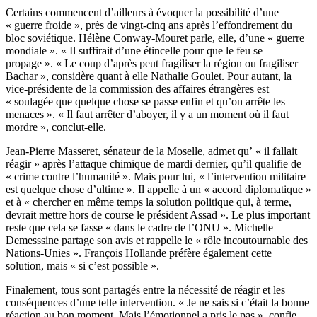
Certains commencent d’ailleurs à évoquer la possibilité d’une
« guerre froide », près de vingt-cinq ans après l’effondrement du
bloc soviétique. Hélène Conway-Mouret parle, elle, d’une « guerre
mondiale ». « Il suffirait d’une étincelle pour que le feu se
propage ». « Le coup d’après peut fragiliser la région ou fragiliser
Bachar », considère quant à elle Nathalie Goulet. Pour autant, la
vice-présidente de la commission des affaires étrangères est
« soulagée que quelque chose se passe enfin et qu’on arrête les
menaces ». « Il faut arrêter d’aboyer, il y a un moment où il faut
mordre », conclut-elle.
Jean-Pierre Masseret, sénateur de la Moselle, admet qu’ « il fallait
réagir » après l’attaque chimique de mardi dernier, qu’il qualifie de
« crime contre l’humanité ». Mais pour lui, « l’intervention militaire
est quelque chose d’ultime ». Il appelle à un « accord diplomatique »
et à « chercher en même temps la solution politique qui, à terme,
devrait mettre hors de course le président Assad ». Le plus important
reste que cela se fasse « dans le cadre de l’ONU ». Michelle
Demesssine partage son avis et rappelle le « rôle incoutournable des
Nations-Unies ». François Hollande préfère également cette
solution, mais « si c’est possible ».
Finalement, tous sont partagés entre la nécessité de réagir et les
conséquences d’une telle intervention. « Je ne sais si c’était la bonne
réaction au bon moment. Mais l’émotionnel a pris le pas », confie