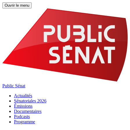
Ouvrir le menu
Public Sénat
Actualités
Sénatoriales 2026
Émissions
Documentaires
Podcasts
Programme