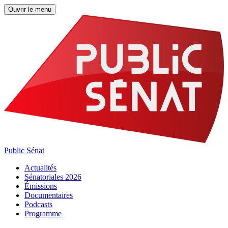
Ouvrir le menu
Public Sénat
Actualités
Sénatoriales 2026
Émissions
Documentaires
Podcasts
Programme