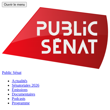
Ouvrir le menu
Public Sénat
Actualités
Sénatoriales 2026
Émissions
Documentaires
Podcasts
Programme