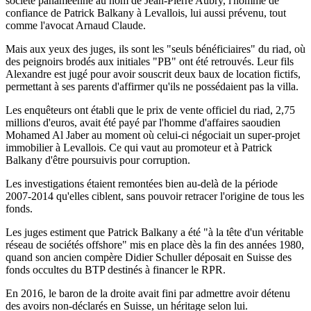
société panaméenne au nom de Jean-Pierre Aubry, l'homme de
confiance de Patrick Balkany à Levallois, lui aussi prévenu, tout
comme l'avocat Arnaud Claude.
Mais aux yeux des juges, ils sont les "seuls bénéficiaires" du riad, où
des peignoirs brodés aux initiales "PB" ont été retrouvés. Leur fils
Alexandre est jugé pour avoir souscrit deux baux de location fictifs,
permettant à ses parents d'affirmer qu'ils ne possédaient pas la villa.
Les enquêteurs ont établi que le prix de vente officiel du riad, 2,75
millions d'euros, avait été payé par l'homme d'affaires saoudien
Mohamed Al Jaber au moment où celui-ci négociait un super-projet
immobilier à Levallois. Ce qui vaut au promoteur et à Patrick
Balkany d'être poursuivis pour corruption.
Les investigations étaient remontées bien au-delà de la période
2007-2014 qu'elles ciblent, sans pouvoir retracer l'origine de tous les
fonds.
Les juges estiment que Patrick Balkany a été "à la tête d'un véritable
réseau de sociétés offshore" mis en place dès la fin des années 1980,
quand son ancien compère Didier Schuller déposait en Suisse des
fonds occultes du BTP destinés à financer le RPR.
En 2016, le baron de la droite avait fini par admettre avoir détenu
des avoirs non-déclarés en Suisse, un héritage selon lui.