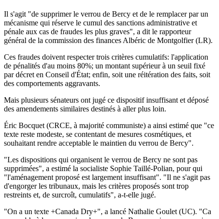
Il s'agit "de supprimer le verrou de Bercy et de le remplacer par un
mécanisme qui réserve le cumul des sanctions administrative et
pénale aux cas de fraudes les plus graves", a dit le rapporteur
général de la commission des finances Albéric de Montgolfier (LR).
Ces fraudes doivent respecter trois critères cumulatifs: l'application
de pénalités d'au moins 80%; un montant supérieur à un seuil fixé
par décret en Conseil d'État; enfin, soit une réitération des faits, soit
des comportements aggravants.
Mais plusieurs sénateurs ont jugé ce dispositif insuffisant et déposé
des amendements similaires destinés à aller plus loin.
Éric Bocquet (CRCE, à majorité communiste) a ainsi estimé que "ce
texte reste modeste, se contentant de mesures cosmétiques, et
souhaitant rendre acceptable le maintien du verrou de Bercy".
"Les dispositions qui organisent le verrou de Bercy ne sont pas
supprimées", a estimé la socialiste Sophie Taillé-Polian, pour qui
"l'aménagement proposé est largement insuffisant". "Il ne s'agit pas
d'engorger les tribunaux, mais les critères proposés sont trop
restreints et, de surcroît, cumulatifs", a-t-elle jugé.
"On a un texte +Canada Dry+", a lancé Nathalie Goulet (UC). "Ca