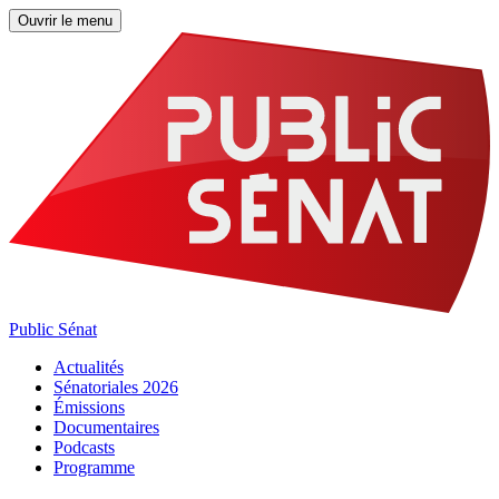
Ouvrir le menu
Public Sénat
Actualités
Sénatoriales 2026
Émissions
Documentaires
Podcasts
Programme