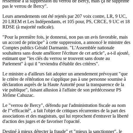
ressemble à la suppression du verrou de Bercy, mais ça ne supprime
pas le verrou de Bercy".
Leurs amendements ont été rejetés par 207 voix contre, LR, 9 UC,
20 LREM et Les Indépendants, et 105 pour, PS, CRCE, 9 UC et 18
RDSE (à majorité radicale).
"Pour la première fois, je donnerai, non pas un avis favorable, mais
un accord de principe" à cette suppression, a annoncé le ministre des
Comptes publics Gérald Darmanin. "L'Assemblée nationale
souhaitera sans doute améliorer l'écriture de cet article", a-t-il ajouté,
estimant que "les clés du verrou se trouvent sans doute au
Parlement" à qui il "reviendra d'établir des critères".
Le ministre a d'ailleurs fait adopter un amendement prévoyant "que
le critère de réitération ne s'applique pas à une personne soumise à
déclaration auprès de la Haute Autorité pour la transparence de la
vie publique", faisant allusion à l'affaire de son prédécesseur PS
Jérôme Cahuzac.
Le "verrou de Bercy", défendu par l'administration fiscale au nom
de l'"efficacité", a fait l'objet de critiques récurrentes de la part des
associations et des magistrats, qui lui reprochent d'entraver la liberté
d'action des juges et de favoriser l'opacité.
Destiné à mieux détecter la fraude" et "mieux la sanctionner", le