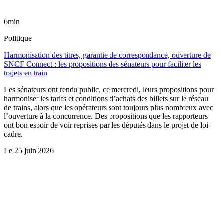
6min
Politique
Harmonisation des titres, garantie de correspondance, ouverture de
SNCF Connect : les propositions des sénateurs pour faciliter les
trajets en train
Les sénateurs ont rendu public, ce mercredi, leurs propositions pour
harmoniser les tarifs et conditions d’achats des billets sur le réseau
de trains, alors que les opérateurs sont toujours plus nombreux avec
l’ouverture à la concurrence. Des propositions que les rapporteurs
ont bon espoir de voir reprises par les députés dans le projet de loi-
cadre.
Le
25 juin 2026