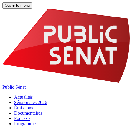
Ouvrir le menu
Public Sénat
Actualités
Sénatoriales 2026
Émissions
Documentaires
Podcasts
Programme