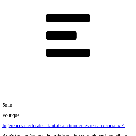
5min
Politique
Ingérences électorales : faut-il sanctionner les réseaux sociaux ?
Après trois opérations de désinformation en quelques jours ciblant