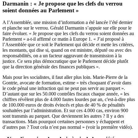
Darmanin : « Je propose que les clefs du verrou
soient données au Parlement »
A l’Assemblée, une mission d’information a été lancée l’été dernier
et planche sur le verrou. Gérald Darmanin s’appuie sur elle pour le
faire évoluer. « Je propose que les clefs du verrou soient données au
Parlement » a-t-il affirmé ce matin à Europe 1. « J’ai proposé à
l’Assemblée que ce soit le Parlement qui décide et mette les critères,
les montants, qui dise si, quand on est ministre, député ou avec des
responsabilités, on a un facteur aggravant de transmission à la
justice. Ce sera plus démocratique que le Parlement décide plutôt
que la direction générale des finances publiques ».
Mais pour les socialistes, il faut aller plus loin. Marie-Pierre de la
Gontrie, avocate de formation, estime « très choquant d’avoir dans
le code pénal une infraction qui ne peut pas servir au parquet ».
D’autant que sur les 50.000 contrôles fiscaux chaque année, « les
chiffres révèlent plus de 4.000 fautes lourdes par an, c'est-à-dire plus
de 100.000 euros de droits évincés et plus de 40 % de pénalités
souhaitées par l’administration. Et sur ces 4.000 cas, environ 900
sont transmis au parquet. Que deviennent les autres ? Il y a des
transactions. Mais pourquoi certaines personnes y échappent et
d’autres pas ? Tout cela n’est pas normal » (voir la première vidéo).