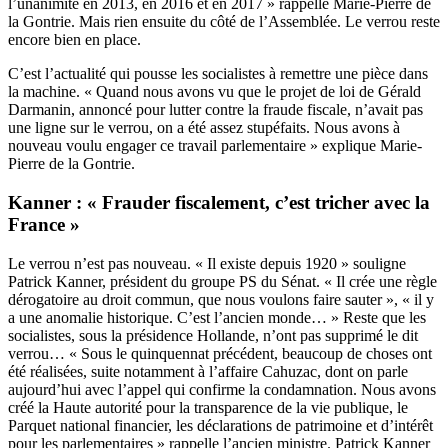
l’unanimité en 2013, en 2016 et en 2017 » rappelle Marie-Pierre de
la Gontrie. Mais rien ensuite du côté de l’Assemblée. Le verrou reste
encore bien en place.
C’est l’actualité qui pousse les socialistes à remettre une pièce dans
la machine. « Quand nous avons vu que le projet de loi de Gérald
Darmanin, annoncé pour lutter contre la fraude fiscale, n’avait pas
une ligne sur le verrou, on a été assez stupéfaits. Nous avons à
nouveau voulu engager ce travail parlementaire » explique Marie-
Pierre de la Gontrie.
Kanner : « Frauder fiscalement, c’est tricher avec la
France »
Le verrou n’est pas nouveau. « Il existe depuis 1920 » souligne
Patrick Kanner, président du groupe PS du Sénat. « Il crée une règle
dérogatoire au droit commun, que nous voulons faire sauter », « il y
a une anomalie historique. C’est l’ancien monde… » Reste que les
socialistes, sous la présidence Hollande, n’ont pas supprimé le dit
verrou… « Sous le quinquennat précédent, beaucoup de choses ont
été réalisées, suite notamment à l’affaire Cahuzac, dont on parle
aujourd’hui avec l’appel qui confirme la condamnation. Nous avons
créé la Haute autorité pour la transparence de la vie publique, le
Parquet national financier, les déclarations de patrimoine et d’intérêt
pour les parlementaires » rappelle l’ancien ministre. Patrick Kanner