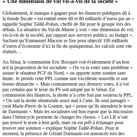
« Une dimension de vol vis-à-vis de la société »
Globalement, le manque à gagner pour les finances publiques dû à
la fraude fiscale « est estimé entre 60 et 80 milliards d’euros par an »
rappelle Sophie Taillé-Polian, cheffe de file pour le groupe lors des
débats. La sénatrice du Val-de-Marne y voit « une dimension de vol,
vis-à-vis de la société, par rapport aux services publics, au budget ».
Sachant qu’Emmanuel Macron se fixe pour objectif 100 milliards
d’euros d’économie d’ici la fin du quinquennat, les calculs sont vite
réalisés…
Au Sénat, le communiste Eric Bocquet voit évidemment d’un bon
œil la proposition de loi socialiste. « On va la voter sans problème »
assure le sénateur PCF du Nord, « on apporte notre soutien sans
limite. Je prends cette PPL comme une excellente nouvelle et une
bonne démarche ». Mais contrairement aux derniers votes, il n’est
pas certains que le texte du PS soit adopté par le Sénat. En
commission des finances, la droite n’a cette fois pas soutenu la PPL.
« On sait la droite sénatoriale assez mal à l’aise. Ils sont partagés »
croit Marie-Pierre de la Gontrie, qui « pense qu’ils attendent le texte
de Darmanin ». Mais les socialistes ont bon espoir que la discussion
dans l’hémicycle permette de changer les choses. « Les LR n’ont
pas trouvé le texte à leur goût, mais on est prêt à échanger pour
trouver une solution » explique Sophie Taillé-Polian. Pour le
moment, la présence de Gérald Darmanin est annoncée lors des