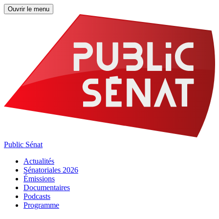
Ouvrir le menu
Public Sénat
Actualités
Sénatoriales 2026
Émissions
Documentaires
Podcasts
Programme