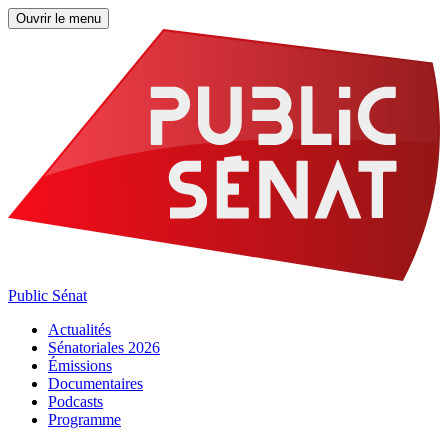
Ouvrir le menu
Public Sénat
Actualités
Sénatoriales 2026
Émissions
Documentaires
Podcasts
Programme