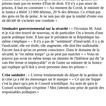
prisons mais pas en termes d'État de droit. S'il n'y a pas assez de
prisons, il faut en construire » « Au moment du Covid, le ministre de
la Justice a libéré 13 000 détenus, 20 % des détenus. Ce n'était pas
des gens en fin de peine. Je ne suis pas sûr que la totalité d'entre eux
ait décidé de s'acheter une conduite »
Séminaire gouvernemental sur la sécurité :
« J'écoutais M. Attal
et je n'ai rien trouvé de nouveau, ni de particulier. On a besoin d'une
parole politique forte. Il faut que le président de la République lui-
même s'implique » « Il n'y a pas de "sentiment" d'insécurité, il y a de
l'insécurité, elle est réelle, elle augmente, elle doit être maîtrisable.
Encore faut-il qu'on en prenne conscience. Dans le domaine de la
sécurité, le “en même temps” ça ne peut pas marcher » « Vous ne
pouvez pas avoir en même temps un ministre de l'Intérieur qui dit "je
vais être ferme et impitoyable" et de l'autre un ministre de la Justice
qui explique qu'il doit y avoir personne dans les prisons »
Crise sanitaire
: « L'erreur fondamentale du départ de la gestion de
la crise ça a été les mensonges sur le masque » « Ce qui me frappe
c'est la place qu'a pris le Conseil scientifique. Au nom de quoi le
Conseil scientifique s'exprime ? Moi j'attends une prise de parole des
responsables politiques »