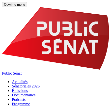
Ouvrir le menu
Public Sénat
Actualités
Sénatoriales 2026
Émissions
Documentaires
Podcasts
Programme