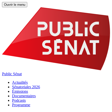
Ouvrir le menu
Public Sénat
Actualités
Sénatoriales 2026
Émissions
Documentaires
Podcasts
Programme