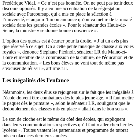
Frédérique Vidal. « Ce n’est pas honnête. On ne peut pas tenir deux
discours opposés. Il y a eu une accentuation de la ségrégation
sociale avec Parcoursup, qui a mis en place la sélection à
l’université, et aujourd’hui on annonce qu’on va mettre de la mixité
sociale dans les grandes écoles ». Pour le sénateur des Hauts-de-
Seine, la ministre « se donne bonne conscience ».
L’option des quotas est à écarter pour la droite. « J’ai un avis plus
que réservé à ce sujet. On a cette petite musique de chasse aux voies
royales », dénonce Stéphane Piednoir, sénateur LR du Maine-et-
Loire et membre de la commission de la culture, de l'éducation et de
la communication. « Les bons élèves ne vont tout de même pas
s’excuser de réussir », affirme-t-il.
Les inégalités dès l’enfance
Néanmoins, les deux élus se rejoignent sur le fait que les inégalités à
l’école doivent être combattues dès le plus jeune âge. « Il faut mettre
le paquet dès le primaire », selon le sénateur LR, soulignant que le
dédoublement des classes mis en place « allait dans le bon sens ».
Le son de cloche est le même du côté des écoles, qui expliquent
dans leurs communications respectives qu’il faut « aller chercher les
lycéens ». Toutes vantent les partenariats et programme de tutorat
mis en place ces dernières années.