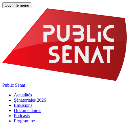
Ouvrir le menu
Public Sénat
Actualités
Sénatoriales 2026
Émissions
Documentaires
Podcasts
Programme