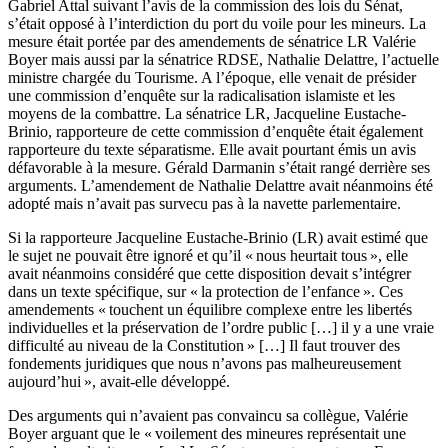
Gabriel Attal suivant l’avis de la commission des lois du Sénat,
s’était opposé à l’interdiction du port du voile pour les mineurs. La
mesure était portée par des amendements de sénatrice LR Valérie
Boyer mais aussi par la sénatrice RDSE, Nathalie Delattre, l’actuelle
ministre chargée du Tourisme. A l’époque, elle venait de présider
une commission d’enquête sur la radicalisation islamiste et les
moyens de la combattre. La sénatrice LR, Jacqueline Eustache-
Brinio, rapporteure de cette commission d’enquête était également
rapporteure du texte séparatisme. Elle avait pourtant émis un avis
défavorable à la mesure. Gérald Darmanin s’était rangé derrière ses
arguments. L’amendement de Nathalie Delattre avait néanmoins été
adopté mais n’avait pas survecu pas à la navette parlementaire.
Si la rapporteure Jacqueline Eustache-Brinio (LR) avait estimé que
le sujet ne pouvait être ignoré et qu’il « nous heurtait tous », elle
avait néanmoins considéré que cette disposition devait s’intégrer
dans un texte spécifique, sur « la protection de l’enfance ». Ces
amendements « touchent un équilibre complexe entre les libertés
individuelles et la préservation de l’ordre public […] il y a une vraie
difficulté au niveau de la Constitution » […] Il faut trouver des
fondements juridiques que nous n’avons pas malheureusement
aujourd’hui », avait-elle développé.
Des arguments qui n’avaient pas convaincu sa collègue, Valérie
Boyer arguant que le « voilement des mineures représentait une