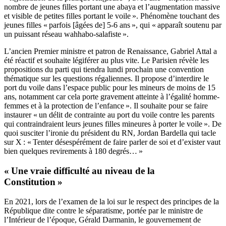
nombre de jeunes filles portant une abaya et l’augmentation massive
et visible de petites filles portant le voile ». Phénomène touchant des
jeunes filles « parfois [âgées de] 5-6 ans », qui « apparaît soutenu par
un puissant réseau wahhabo-salafiste ».
L’ancien Premier ministre et patron de Renaissance, Gabriel Attal a
été réactif et souhaite légiférer au plus vite. Le Parisien révèle les
propositions du parti qui tiendra lundi prochain une convention
thématique sur les questions régaliennes. Il propose d’interdire le
port du voile dans l’espace public pour les mineurs de moins de 15
ans, notamment car cela porte gravement atteinte à l’égalité homme-
femmes et à la protection de l’enfance ». Il souhaite pour se faire
instaurer « un délit de contrainte au port du voile contre les parents
qui contraindraient leurs jeunes filles mineures à porter le voile ». De
quoi susciter l’ironie du président du RN, Jordan Bardella qui tacle
sur X : « Tenter désespérément de faire parler de soi et d’exister vaut
bien quelques revirements à 180 degrés… »
« Une vraie difficulté au niveau de la
Constitution »
En 2021, lors de l’examen de la loi sur le respect des principes de la
République dite contre le séparatisme, portée par le ministre de
l’Intérieur de l’époque, Gérald Darmanin, le gouvernement de