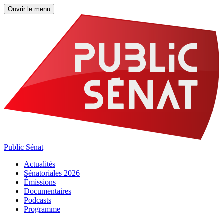
Ouvrir le menu
Public Sénat
Actualités
Sénatoriales 2026
Émissions
Documentaires
Podcasts
Programme