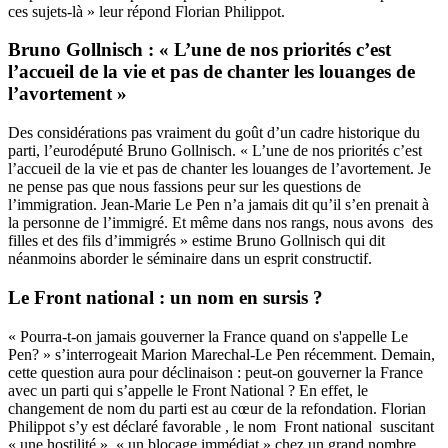
ces sujets-là » leur répond Florian Philippot.
Bruno Gollnisch : « L’une de nos priorités c’est
l’accueil de la vie et pas de chanter les louanges de
l’avortement »
Des considérations pas vraiment du goût d’un cadre historique du
parti, l’eurodéputé Bruno Gollnisch. « L’une de nos priorités c’est
l’accueil de la vie et pas de chanter les louanges de l’avortement. Je
ne pense pas que nous fassions peur sur les questions de
l’immigration. Jean-Marie Le Pen n’a jamais dit qu’il s’en prenait à
la personne de l’immigré. Et même dans nos rangs, nous avons des
filles et des fils d’immigrés » estime Bruno Gollnisch qui dit
néanmoins aborder le séminaire dans un esprit constructif.
Le Front national : un nom en sursis ?
« Pourra-t-on jamais gouverner la France quand on s'appelle Le
Pen? » s’interrogeait Marion Marechal-Le Pen récemment. Demain,
cette question aura pour déclinaison : peut-on gouverner la France
avec un parti qui s’appelle le Front National ? En effet, le
changement de nom du parti est au cœur de la refondation. Florian
Philippot s’y est déclaré favorable , le nom Front national suscitant
« une hostilité », « un blocage immédiat » chez un grand nombre