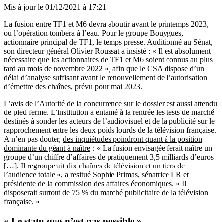
Mis à jour le
01/12/2021 à 17:21
La fusion entre TF1 et M6 devra aboutir avant le printemps 2023,
ou l’opération tombera à l’eau. Pour le groupe Bouygues,
actionnaire principal de TF1, le temps presse. Auditionné au Sénat,
son directeur général Olivier Roussat a insisté : « Il est absolument
nécessaire que les actionnaires de TF1 et M6 soient connus au plus
tard au mois de novembre 2022 »
,
afin que le CSA dispose d’un
délai d’analyse suffisant avant le renouvellement de l’autorisation
d’émettre des chaînes, prévu pour mai 2023.
L’avis de l’Autorité de la concurrence sur le dossier est aussi attendu
de pied ferme. L’institution a entamé à la rentrée les tests de marché
destinés à sonder les acteurs de l’audiovisuel et de la publicité sur le
rapprochement entre les deux poids lourds de la télévision française.
A n’en pas douter,
des inquiétudes poindront quant à la position
dominante du géant à naître
:
« La fusion envisagée ferait naître un
groupe d’un chiffre d’affaires de pratiquement 3,5 milliards d’euros
[…]. Il regrouperait dix chaînes de télévision et un tiers de
l’audience totale », a resitué Sophie Primas, sénatrice LR et
présidente de la commission des affaires économiques. « Il
disposerait surtout de 75 % du marché publicitaire de la télévision
française. »
« Le statu quo n’est pas possible »