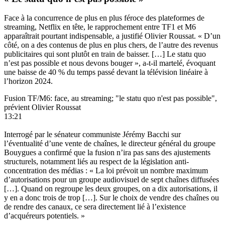
Face à la concurrence de plus en plus féroce des plateformes de
streaming, Netflix en tête, le rapprochement entre TF1 et M6
apparaîtrait pourtant indispensable, a justifié Olivier Roussat. « D’un
côté, on a des contenus de plus en plus chers, de l’autre des revenus
publicitaires qui sont plutôt en train de baisser. […] Le statu quo
n’est pas possible et nous devons bouger », a-t-il martelé, évoquant
une baisse de 40 % du temps passé devant la télévision linéaire à
l’horizon 2024.
Fusion TF/M6: face, au streaming; "le statu quo n'est pas possible",
prévient Olivier Roussat
13:21
Interrogé par le sénateur communiste Jérémy Bacchi sur
l’éventualité d’une vente de chaînes, le directeur général du groupe
Bouygues a confirmé que la fusion n’ira pas sans des ajustements
structurels, notamment liés au respect de la législation anti-
concentration des médias : « La loi prévoit un nombre maximum
d’autorisations pour un groupe audiovisuel de sept chaînes diffusées
[…]. Quand on regroupe les deux groupes, on a dix autorisations, il
y en a donc trois de trop […]. Sur le choix de vendre des chaînes ou
de rendre des canaux, ce sera directement lié à l’existence
d’acquéreurs potentiels. »