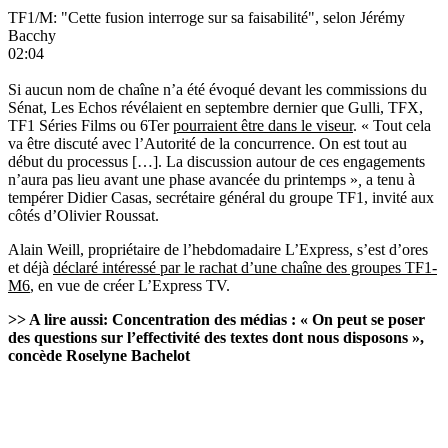
TF1/M: "Cette fusion interroge sur sa faisabilité", selon Jérémy
Bacchy
02:04
Si aucun nom de chaîne n’a été évoqué devant les commissions du
Sénat, Les Echos révélaient en septembre dernier que Gulli, TFX,
TF1 Séries Films ou 6Ter
pourraient être dans le viseur
. « Tout cela
va être discuté avec l’Autorité de la concurrence. On est tout au
début du processus […]. La discussion autour de ces engagements
n’aura pas lieu avant une phase avancée du printemps »
,
a tenu à
tempérer Didier Casas, secrétaire général du groupe TF1, invité aux
côtés d’Olivier Roussat.
Alain Weill, propriétaire de l’hebdomadaire
L’Express
, s’est d’ores
et déjà
déclaré intéressé par le rachat d’une chaîne des groupes TF1-
M6
, en vue de créer L’Express TV.
>> A lire aussi:
Concentration des médias : « On peut se poser
des questions sur l’effectivité des textes dont nous disposons »,
concède Roselyne Bachelot