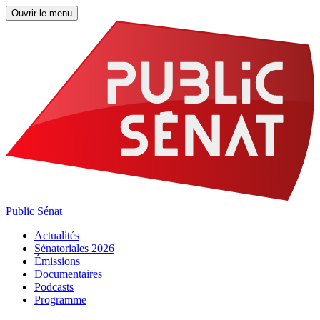
Ouvrir le menu
Public Sénat
Actualités
Sénatoriales 2026
Émissions
Documentaires
Podcasts
Programme