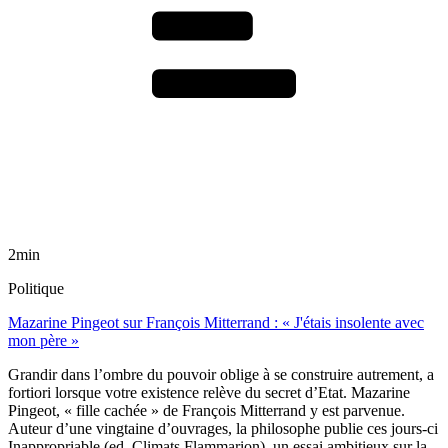
2min
Politique
Mazarine Pingeot sur François Mitterrand : « J'étais insolente avec
mon père »
Grandir dans l’ombre du pouvoir oblige à se construire autrement, a
fortiori lorsque votre existence relève du secret d’Etat. Mazarine
Pingeot, « fille cachée » de François Mitterrand y est parvenue.
Auteur d’une vingtaine d’ouvrages, la philosophe publie ces jours-ci
Inappropriable (ed. Climats Flammarion), un essai ambitieux sur la