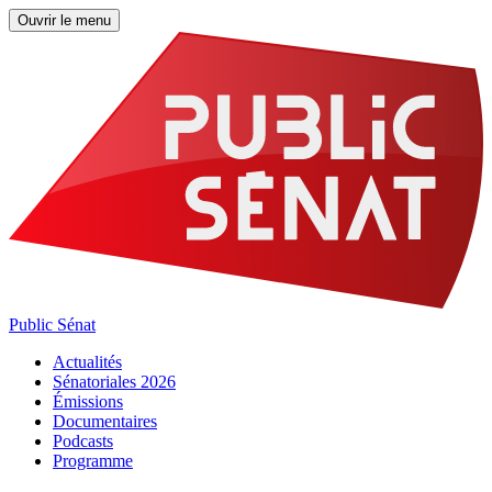
Ouvrir le menu
Public Sénat
Actualités
Sénatoriales 2026
Émissions
Documentaires
Podcasts
Programme