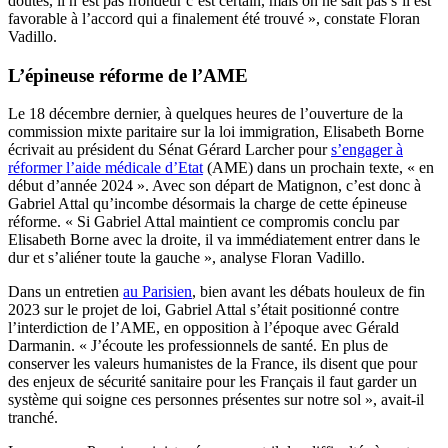
doutes, il n’est pas frondeur c’est certain, mais on ne sait pas s’il est
favorable à l’accord qui a finalement été trouvé », constate Floran
Vadillo.
L’épineuse réforme de l’AME
Le 18 décembre dernier, à quelques heures de l’ouverture de la
commission mixte paritaire sur la loi immigration, Elisabeth Borne
écrivait au président du Sénat Gérard Larcher pour
s’engager à
réformer l’aide médicale d’Etat
(AME) dans un prochain texte, « en
début d’année 2024 ». Avec son départ de Matignon, c’est donc à
Gabriel Attal qu’incombe désormais la charge de cette épineuse
réforme. « Si Gabriel Attal maintient ce compromis conclu par
Elisabeth Borne avec la droite, il va immédiatement entrer dans le
dur et s’aliéner toute la gauche », analyse Floran Vadillo.
Dans un entretien
au Parisien
, bien avant les débats houleux de fin
2023 sur le projet de loi, Gabriel Attal s’était positionné contre
l’interdiction de l’AME, en opposition à l’époque avec Gérald
Darmanin. « J’écoute les professionnels de santé. En plus de
conserver les valeurs humanistes de la France, ils disent que pour
des enjeux de sécurité sanitaire pour les Français il faut garder un
système qui soigne ces personnes présentes sur notre sol », avait-il
tranché.