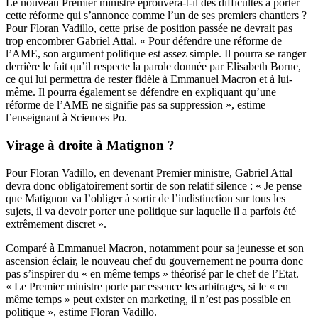
Le nouveau Premier ministre éprouvera-t-il des difficultés à porter
cette réforme qui s’annonce comme l’un de ses premiers chantiers ?
Pour Floran Vadillo, cette prise de position passée ne devrait pas
trop encombrer Gabriel Attal. « Pour défendre une réforme de
l’AME, son argument politique est assez simple. Il pourra se ranger
derrière le fait qu’il respecte la parole donnée par Elisabeth Borne,
ce qui lui permettra de rester fidèle à Emmanuel Macron et à lui-
même. Il pourra également se défendre en expliquant qu’une
réforme de l’AME ne signifie pas sa suppression », estime
l’enseignant à Sciences Po.
Virage à droite à Matignon ?
Pour Floran Vadillo, en devenant Premier ministre, Gabriel Attal
devra donc obligatoirement sortir de son relatif silence : « Je pense
que Matignon va l’obliger à sortir de l’indistinction sur tous les
sujets, il va devoir porter une politique sur laquelle il a parfois été
extrêmement discret ».
Comparé à Emmanuel Macron, notamment pour sa jeunesse et son
ascension éclair, le nouveau chef du gouvernement ne pourra donc
pas s’inspirer du « en même temps » théorisé par le chef de l’Etat.
« Le Premier ministre porte par essence les arbitrages, si le « en
même temps » peut exister en marketing, il n’est pas possible en
politique », estime Floran Vadillo.