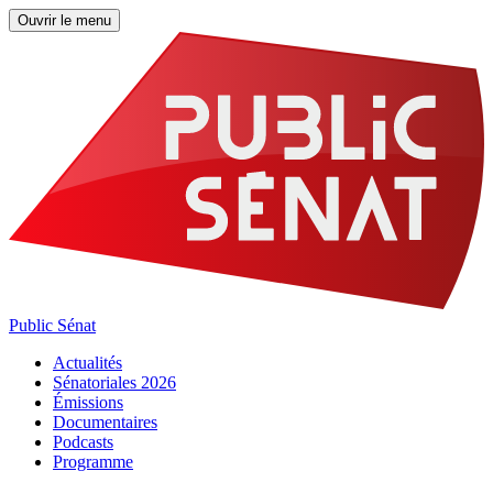
Ouvrir le menu
Public Sénat
Actualités
Sénatoriales 2026
Émissions
Documentaires
Podcasts
Programme