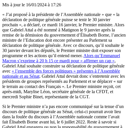
Mis à jour le
16/01/2024 à 17:26
« J’ai proposé à la présidente de l’Assemblée nationale » que « la
déclaration de politique générale puisse se tenir le 30 janvier
prochain », a déclaré, ce mardi 16 janvier, le Premier ministre. Alors
que Gabriel Attal a été nommé à Matignon le 9 janvier après la
remise de la démission du gouvernement d’Élisabeth Borne, l’ancien
ministre de l’Education doit encore présenter au Parlement sa
déclaration de politique générale. Avec ce discours, qu’il souhaite le
30 janvier devant les députés, le Premier ministre doit exposer son
programme et les actions qu’il entend mener.
Alors qu’Emmanuel
Macron s’exprime à 20 h 15 ce mardi pour « affirmer un cap »
,
Gabriel Attal souhaite construire sa déclaration de politique générale
avec
« l’ensemble des forces politiques » présentes à l’Assemblée
nationale et au Sénat
. Gabriel Attal devrait donc s’entretenir avec les
présidents de groupes représentés au Parlement et se déplacer « sur
le terrain au contact des Français ». Le Premier ministre reçoit, cet
après-midi, Marylise Léon, secrétaire générale de la CFDT, et
mercredi Sophie Binet, représentante de la CGT.
Si le Premier ministre n’a pas encore communiqué sur la tenue d’un
discours de politique générale au Sénat, celui-ci pourrait avoir lieu
dans la foulée du discours à l’Assemblée nationale comme l’avait
fait Élisabeth Borne avant lui, le 6 juillet 2022. Reste à savoir si
Gabriel Attal engagera ou non la responsabilité du gouvernement à