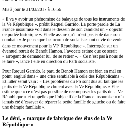
Mis à jour le
31/03/2017 à 16:56
« Il va y avoir un phénomène de balayage de tous les instruments de
la Ve République », prédit Raquel Garrido. La porte-parole de La
France insoumise voit dans le dessein de son candidat un « objectif
de portée historique ». Et elle assure qu’il n’est pas isolé dans son
combat : « Je pense que beaucoup de socialistes ont envie de venir
e
dans ce mouvement pour la VI
République ». Interrogée sur un
éventuel retrait de Benoît Hamon, l’avocate estime que ce serait
« arrogant de demander lui de se retirer ». « Ce n’est pas à nous de
le faire », lance t-elle en direction du Parti socialiste.
Pour Raquel Garrido, le parti de Benoît Hamon est bien en mal en
point, englué dans « une crise semblable à celle des Républicains ».
Et lutter serait vain : « Les problèmes du PS sont dus au fait que les
partis de la Ve République chutent avec la Ve République. » Elle
estime que « ce n’est pas possible de recomposer les partis de la Ve
République » et rappelle que l’objectif de la France insoumise « n’a
jamais été d’essayer de réparer la petite famille de gauche ou de faire
une thérapie familiale ».
Le déni, « marque de fabrique des élus de la Ve
République »