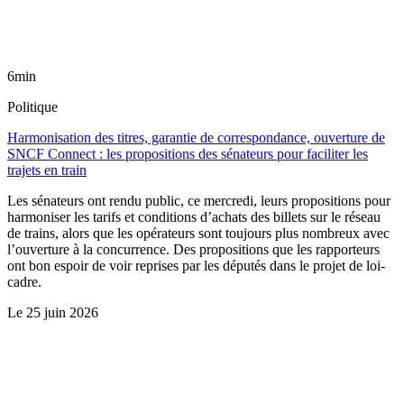
6min
Politique
Harmonisation des titres, garantie de correspondance, ouverture de
SNCF Connect : les propositions des sénateurs pour faciliter les
trajets en train
Les sénateurs ont rendu public, ce mercredi, leurs propositions pour
harmoniser les tarifs et conditions d’achats des billets sur le réseau
de trains, alors que les opérateurs sont toujours plus nombreux avec
l’ouverture à la concurrence. Des propositions que les rapporteurs
ont bon espoir de voir reprises par les députés dans le projet de loi-
cadre.
Le
25 juin 2026