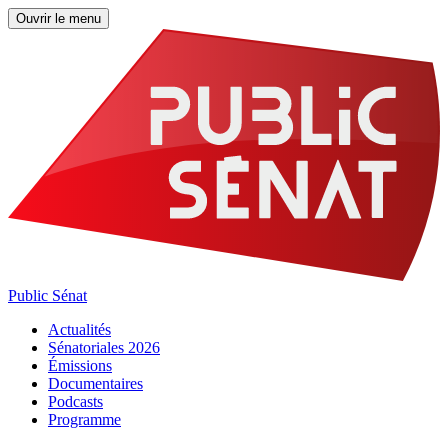
Ouvrir le menu
Public Sénat
Actualités
Sénatoriales 2026
Émissions
Documentaires
Podcasts
Programme