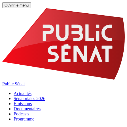
Ouvrir le menu
Public Sénat
Actualités
Sénatoriales 2026
Émissions
Documentaires
Podcasts
Programme