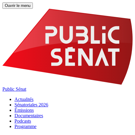
Ouvrir le menu
Public Sénat
Actualités
Sénatoriales 2026
Émissions
Documentaires
Podcasts
Programme