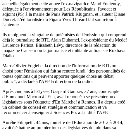
accueille également cette année l'ex-navigatrice Maud Fontenoy,
déléguée à l'environnement pour Les Républicains, l'avocat et
adjoint (PS) à la mairie de Paris Patrick Klugman, et l'auteur Diane
Ducret. L'éditorialiste du Figaro Yves Thréard fait son retour à
l'antenne.
Ils rejoignent la vingtaine de polémistes de l'émission qui comprend
déjà le journaliste de RTL Alain Duhamel, l'ex-présidente du Medef
Laurence Parisot, Elisabeth Lévy, directrice de la rédaction du
magazine Causeur ou la journaliste et militante antiraciste Rokhaya
Diallo.
Marc-Olivier Fogiel et la direction de l'information de RTL ont
choisi pour l'émission qui fait sa rentrée lundi "des personnalités de
toutes opinions qui peuvent apporter quelque chose au débat
public", a déclaré à l'AFP la direction de la radio.
Après cinq ans à l'Elysée, Gaspard Gantzer, 37 ans, condisciple
d'Emmanuel Macron à l'Ena, avait renoncé à se présenter aux
législatives sous l'étiquette d'En Marche! à Rennes. Il a depuis créé
un cabinet de conseil en stratégie et communication et va
recommencer à enseigner à Sciences Po, a-t-il dit à l'AFP.
Aurélie Filippetti, 44 ans, ministre de l'Education de 2012 à 2014,
avait été battue au premier tour des législatives de juin dans sa