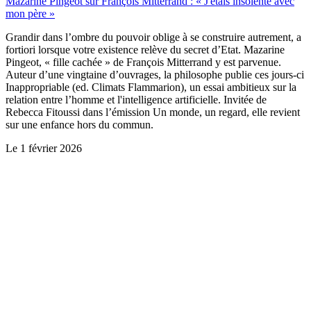
Mazarine Pingeot sur François Mitterrand : « J'étais insolente avec
mon père »
Grandir dans l’ombre du pouvoir oblige à se construire autrement, a
fortiori lorsque votre existence relève du secret d’Etat. Mazarine
Pingeot, « fille cachée » de François Mitterrand y est parvenue.
Auteur d’une vingtaine d’ouvrages, la philosophe publie ces jours-ci
Inappropriable (ed. Climats Flammarion), un essai ambitieux sur la
relation entre l’homme et l'intelligence artificielle. Invitée de
Rebecca Fitoussi dans l’émission Un monde, un regard, elle revient
sur une enfance hors du commun.
Le
1 février 2026