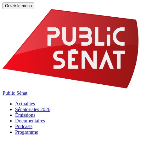
Ouvrir le menu
Public Sénat
Actualités
Sénatoriales 2026
Émissions
Documentaires
Podcasts
Programme