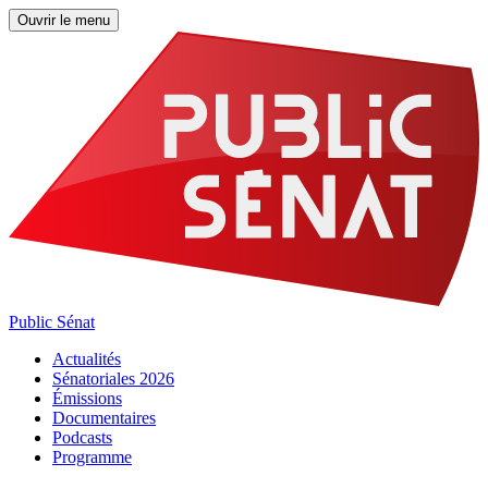
Ouvrir le menu
Public Sénat
Actualités
Sénatoriales 2026
Émissions
Documentaires
Podcasts
Programme