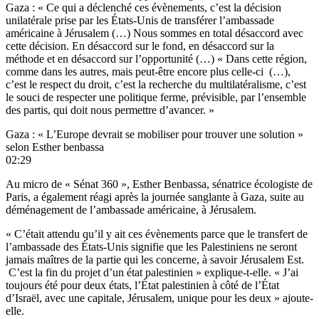
Gaza : « Ce qui a déclenché ces évènements, c’est la décision
unilatérale prise par les États-Unis de transférer l’ambassade
américaine à Jérusalem (…) Nous sommes en total désaccord avec
cette décision. En désaccord sur le fond, en désaccord sur la
méthode et en désaccord sur l’opportunité (…) « Dans cette région,
comme dans les autres, mais peut-être encore plus celle-ci (…),
c’est le respect du droit, c’est la recherche du multilatéralisme, c’est
le souci de respecter une politique ferme, prévisible, par l’ensemble
des partis, qui doit nous permettre d’avancer. »
Gaza : « L’Europe devrait se mobiliser pour trouver une solution »
selon Esther benbassa
02:29
Au micro de « Sénat 360 », Esther Benbassa, sénatrice écologiste de
Paris, a également réagi après la journée sanglante à Gaza, suite au
déménagement de l’ambassade américaine, à Jérusalem.
« C’était attendu qu’il y ait ces évènements parce que le transfert de
l’ambassade des États-Unis signifie que les Palestiniens ne seront
jamais maîtres de la partie qui les concerne, à savoir Jérusalem Est.
C’est la fin du projet d’un état palestinien » explique-t-elle. « J’ai
toujours été pour deux états, l’État palestinien à côté de l’État
d’Israël, avec une capitale, Jérusalem, unique pour les deux » ajoute-
elle.