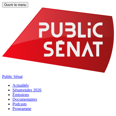
Ouvrir le menu
Public Sénat
Actualités
Sénatoriales 2026
Émissions
Documentaires
Podcasts
Programme