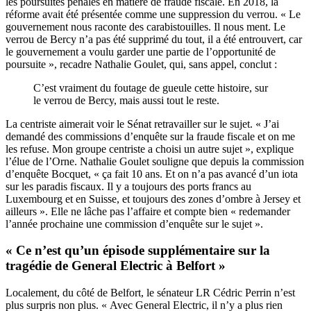
les poursuites pénales en matière de fraude fiscale. En 2018, la
réforme avait été présentée comme une suppression du verrou. « Le
gouvernement nous raconte des carabistouilles. Il nous ment. Le
verrou de Bercy n’a pas été supprimé du tout, il a été entrouvert, car
le gouvernement a voulu garder une partie de l’opportunité de
poursuite », recadre Nathalie Goulet, qui, sans appel, conclut :
C’est vraiment du foutage de gueule cette histoire, sur
le verrou de Bercy, mais aussi tout le reste.
La centriste aimerait voir le Sénat retravailler sur le sujet. « J’ai
demandé des commissions d’enquête sur la fraude fiscale et on me
les refuse. Mon groupe centriste a choisi un autre sujet », explique
l’élue de l’Orne. Nathalie Goulet souligne que depuis la commission
d’enquête Bocquet, « ça fait 10 ans. Et on n’a pas avancé d’un iota
sur les paradis fiscaux. Il y a toujours des ports francs au
Luxembourg et en Suisse, et toujours des zones d’ombre à Jersey et
ailleurs ». Elle ne lâche pas l’affaire et compte bien « redemander
l’année prochaine une commission d’enquête sur le sujet ».
« Ce n’est qu’un épisode supplémentaire sur la
tragédie de General Electric à Belfort »
Localement, du côté de Belfort, le sénateur LR Cédric Perrin n’est
plus surpris non plus. « Avec General Electric, il n’y a plus rien