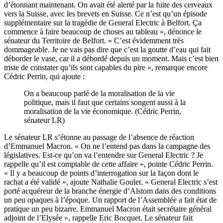
d’étonnant maintenant. On avait été alerté par la fuite des cerveaux
vers la Suisse, avec les brevets en Suisse. Ce n’est qu’un épisode
supplémentaire sur la tragédie de General Electric à Belfort. Ça
commence à faire beaucoup de choses au tableau », dénonce le
sénateur du Territoire de Belfort. « C’est évidemment très
dommageable. Je ne vais pas dire que c’est la goutte d’eau qui fait
déborder le vase, car il a débordé depuis un moment. Mais c’est bien
triste de constater qu’ils sont capables du pire », remarque encore
Cédric Perrin, qui ajoute :
On a beaucoup parlé de la moralisation de la vie
politique, mais il faut que certains songent aussi à la
moralisation de la vie économique. (Cédric Perrin,
sénateur LR)
Le sénateur LR s’étonne au passage de l’absence de réaction
d’Emmanuel Macron. « On ne l’entend pas dans la campagne des
législatives. Est-ce qu’on va l’entendre sur General Electric ? Je
rappelle qu’il est comptable de cette affaire », pointe Cédric Perrin.
« Il y a beaucoup de points d’interrogation sur la façon dont le
rachat a été validé », ajoute Nathalie Goulet. « General Electric s’est
porté acquéreur de la branche énergie d’Alstom dans des conditions
un peu opaques à l’époque. Un rapport de l’Assemblée a fait état de
pratique un peu bizarre. Emmanuel Macron était secrétaire général
adjoint de l’Elysée », rappelle Eric Bocquet. Le sénateur fait