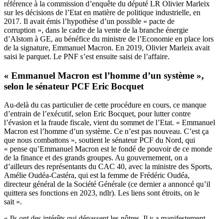
référence à la commission d’enquête du député LR Olivier Marleix
sur les décisions de l’Etat en matière de politique industrielle, en
2017. Il avait émis l’hypothèse d’un possible « pacte de
corruption », dans le cadre de la vente de la branche énergie
d’Alstom à GE, au bénéfice du ministre de l’Economie en place lors
de la signature, Emmanuel Macron. En 2019, Olivier Marleix avait
saisi le parquet. Le PNF s’est ensuite saisi de l’affaire.
« Emmanuel Macron est l’homme d’un système »,
selon le sénateur PCF Eric Bocquet
Au-delà du cas particulier de cette procédure en cours, ce manque
d’entrain de l’exécutif, selon Eric Bocquet, pour lutter contre
l’évasion et la fraude fiscale, vient du sommet de l’Etat. « Emmanuel
Macron est l’homme d’un système. Ce n’est pas nouveau. C’est ça
que nous combattons », soutient le sénateur PCF du Nord, qui
« pense qu’Emmanuel Macron est le fondé de pouvoir de ce monde
de la finance et des grands groupes. Au gouvernement, on a
d’ailleurs des représentants du CAC 40, avec la ministre des Sports,
Amélie Oudéa-Castéra, qui est la femme de Frédéric Oudéa,
directeur général de la Société Générale (ce dernier a annoncé qu’il
quittera ses fonctions en 2023, ndlr). Les liens sont étroits, on le
sait ».
« Ils ont des intérêts qui dépassent les nôtres. Il y a manifestement