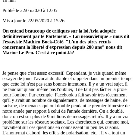
18 min
Publié le
22/05/2020 à 12:05
Mis à jour le
22/05/2020 à 15:26
On entend beaucoup de critiques sur la loi Avia adoptée
définitivement par le Parlement. « Loi néosoviétique » nous dit
l'essayiste Mathieu Bock-Côté. "L'un des pires reculs
concernant la liberté d'expression depuis 200 ans" nous dit
Marine Le Pen. C'est à ce point-là?
Je pense que c'est assez excessif. Cependant, je vais quand même
essayer de jouer l'avocat du diable et rappeler dans un premier temps
que cette loi n'est pas sans bonnes intentions. Il y a un vrai sujet, il
ne faudrait quand même pas l'oublier, il ne faut pas lâcher la proie
pour l'ombre. Par exemple, Facebook a fait savoir très récemment
qu'il y avait un nombre de signalements, de messages de haine, de
racisme, de menaces qui ont doublé pendant le premier trimestre de
notre année par rapport à celui de l'année dernière. On a doublé,
donc on est sur plus de 9 millions de messages retirés. Il y a un vrai
problème sur les réseaux sociaux. Les chercheurs qui, comme moi,
travaillent sur ces questions en connaissent un peu les raisons.
L'anonymat d'abord, les effets de polarisation, etc... Il y a tout un