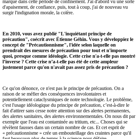
marqué dans cette période de confinement. J'ai d'abord vu une sorte
d'apaisement, de confiance, puis, tout à coup, j'ai de nouveau vu
surgir l'indignation morale, la colère.
En 2010, vous avez publié "L'inquiétant principe de
précaution", coécrit avec Étienne Géhin. Vous y développiez le
concept de "Précautionnisme", l'idée selon laquelle on
prendrait des mesures de précaution pour tout et n'importe
quoi, presque comme idéologie. Cette crise n'a-t-elle pas montré
l’inverse ? Cette crise n’a-t-elle pas été de cette ampleur
justement parce qu'on n'avait pas assez pris de précaution ?
Ce qu'on dénonce, ce n'est pas le principe de précaution. On a
raison de se méfier des conséquences involontaires et
potentiellement cataclysmiques de notre technologie. Le problème,
c'est l'usage idéologique du principe de précaution, c’est-à-dire le
fait d'attirer sans cesse notre attention sur des alertes permanentes,
des alertes sanitaires, des alertes environnementales. On nous dit par
exemple que l'eau est contaminée au tritium, etc... Choses qui se
révèlent fausses dans un certain nombre de cas. Et cet esprit de
« précautionnisme » crée un embouteillage des craintes parce qu'il
faut beaucoup plus de temps à la science pour défaire