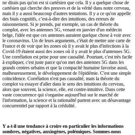
ne dirais pas qu'on est si cartésien que cela. Il y a quelque chose de
cartésien qui cherche des preuves et de la vérité dans notre cerveau,
mais il y a aussi beaucoup d'autres tentations. Il y a ce qu'on appelle
des biais cognitifs, c’est-à-dire des intuitions, des erreurs de
raisonnement. Si je prends, par exemple, un cas de théorie du
complot, avec les antennes 5G, venant en janvier d'un médecin
belge, l'idée est que ces antennes auraient quelque chose à voir avec
le coronavirus. Un de leurs arguments, c'était de mettre une carte de
France et de voir que les zones où il y avait le plus d'infections à la
Covid-19 étaient aussi des zones où il y avait le plus d'antennes 5G.
Une corrélation est prise pour une causalité. Pourtant, c'est très facile
à expliquer, c'est juste parce qu'on met des antennes 5G dans les
grands centres urbains et que la compacité humaine favorise aussi,
malheureusement, le développement de l'épidémie. C'est une simple
coïncidence. Corrélation n'est pas causalité, mais la théorie du
complot va essayer d'aller dans le sens des intuitions du cerveau,
alors que souvent, la science, elle, est contre-intuitive. Dans cette
vaste concurrence qui s'organise aujourd'hui sur le marché de
l'information, la science et la rationalité partent avec un désavantage
concurrentiel par rapport à la crédulité.
Y a-t-il une tendance à croire en particulier les informations
sombres, négatives, anxiogènes, polémiques. Sommes-nous