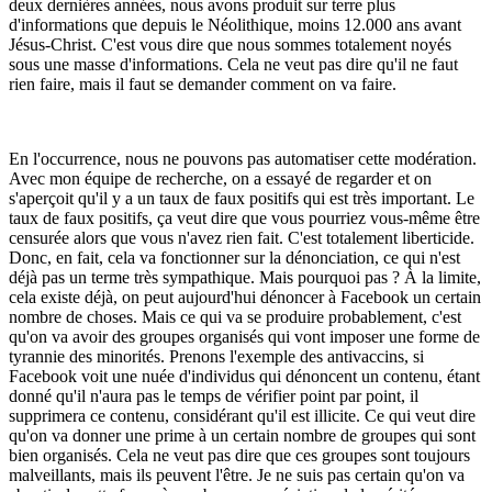
deux dernières années, nous avons produit sur terre plus
d'informations que depuis le Néolithique, moins 12.000 ans avant
Jésus-Christ. C'est vous dire que nous sommes totalement noyés
sous une masse d'informations. Cela ne veut pas dire qu'il ne faut
rien faire, mais il faut se demander comment on va faire.
En l'occurrence, nous ne pouvons pas automatiser cette modération.
Avec mon équipe de recherche, on a essayé de regarder et on
s'aperçoit qu'il y a un taux de faux positifs qui est très important. Le
taux de faux positifs, ça veut dire que vous pourriez vous-même être
censurée alors que vous n'avez rien fait. C'est totalement liberticide.
Donc, en fait, cela va fonctionner sur la dénonciation, ce qui n'est
déjà pas un terme très sympathique. Mais pourquoi pas ? À la limite,
cela existe déjà, on peut aujourd'hui dénoncer à Facebook un certain
nombre de choses. Mais ce qui va se produire probablement, c'est
qu'on va avoir des groupes organisés qui vont imposer une forme de
tyrannie des minorités. Prenons l'exemple des antivaccins, si
Facebook voit une nuée d'individus qui dénoncent un contenu, étant
donné qu'il n'aura pas le temps de vérifier point par point, il
supprimera ce contenu, considérant qu'il est illicite. Ce qui veut dire
qu'on va donner une prime à un certain nombre de groupes qui sont
bien organisés. Cela ne veut pas dire que ces groupes sont toujours
malveillants, mais ils peuvent l'être. Je ne suis pas certain qu'on va