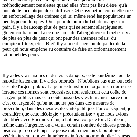
méthodiquement ces alertes quand elles n'ont pas lieu d'être, qu'à
une alerte médiatique de se diffuser. Cette asymétrie temporelle crée
un embouteillage des craintes qui lui-même rend les populations un
peu hypocondriaques. On a peur de boire du lait, de manger du
pain, il y a beaucoup plus de gens qui se sentent allergiques au
gluten contrairement à ce que nous dit l'allergologie officielle, il y a
de plus en plus de gens qui ont peur des antennes relais, du
compteur Linky, etc... Bref, il y a une dispersion du panier de la
peur qui nous empêche au contraire de faire un ordonnancement
rationnel des peurs.
Il y a des vrais risques et des vrais dangers, cette pandémie nous le
rappelle justement. Il y a des priorités ! N'oublions pas que tout cela,
c'est de l'argent public. La peur se transforme toujours en normes et
lorsque ces normes sont excessives, non seulement cela coûte de
l'argent public, mais cela coûte aussi des vies humaines parce que
c'est cet argent-là qu'on ne mettra pas dans des mesures de
prévention, dans des mesures de santé publique. Par conséquent, je
considère que cette idéologie « précautionniste » que nous avions
identifiée avec Étienne Géhin, a fait beaucoup de tort. D'ailleurs,
même dans l'urgence, on a vu un certain nombre de choses prendre
beaucoup trop de temps. Je pense notamment aux laboratoires
vétérinaires qui ont voulu prêter main forte pour multiplier les tests,