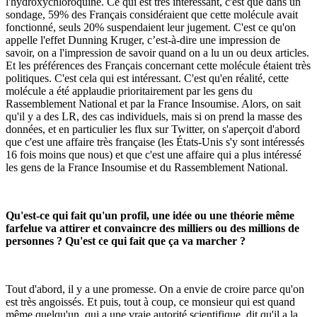
l'hydroxychloroquine. Ce qui est très intéressant, c'est que dans un
sondage, 59% des Français considéraient que cette molécule avait
fonctionné, seuls 20% suspendaient leur jugement. C'est ce qu'on
appelle l'effet Dunning Kruger, c’est-à-dire une impression de
savoir, on a l'impression de savoir quand on a lu un ou deux articles.
Et les préférences des Français concernant cette molécule étaient très
politiques. C'est cela qui est intéressant. C'est qu'en réalité, cette
molécule a été applaudie prioritairement par les gens du
Rassemblement National et par la France Insoumise. Alors, on sait
qu'il y a des LR, des cas individuels, mais si on prend la masse des
données, et en particulier les flux sur Twitter, on s'aperçoit d'abord
que c'est une affaire très française (les États-Unis s'y sont intéressés
16 fois moins que nous) et que c'est une affaire qui a plus intéressé
les gens de la France Insoumise et du Rassemblement National.
Qu'est-ce qui fait qu'un profil, une idée ou une théorie même
farfelue va attirer et convaincre des milliers ou des millions de
personnes ? Qu'est ce qui fait que ça va marcher ?
Tout d'abord, il y a une promesse. On a envie de croire parce qu'on
est très angoissés. Et puis, tout à coup, ce monsieur qui est quand
même quelqu'un, qui a une vraie autorité scientifique, dit qu'il a la