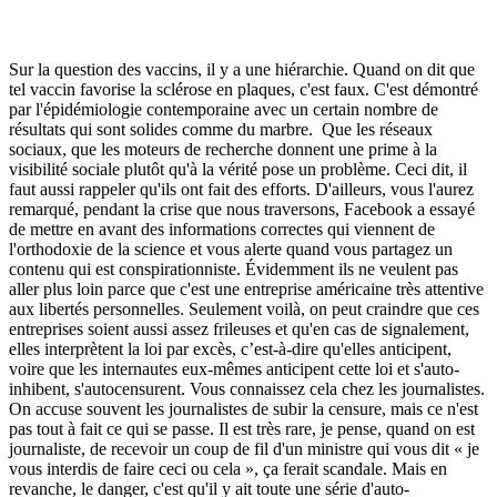
Sur la question des vaccins, il y a une hiérarchie. Quand on dit que
tel vaccin favorise la sclérose en plaques, c'est faux. C'est démontré
par l'épidémiologie contemporaine avec un certain nombre de
résultats qui sont solides comme du marbre. Que les réseaux
sociaux, que les moteurs de recherche donnent une prime à la
visibilité sociale plutôt qu'à la vérité pose un problème. Ceci dit, il
faut aussi rappeler qu'ils ont fait des efforts. D'ailleurs, vous l'aurez
remarqué, pendant la crise que nous traversons, Facebook a essayé
de mettre en avant des informations correctes qui viennent de
l'orthodoxie de la science et vous alerte quand vous partagez un
contenu qui est conspirationniste. Évidemment ils ne veulent pas
aller plus loin parce que c'est une entreprise américaine très attentive
aux libertés personnelles. Seulement voilà, on peut craindre que ces
entreprises soient aussi assez frileuses et qu'en cas de signalement,
elles interprètent la loi par excès, c’est-à-dire qu'elles anticipent,
voire que les internautes eux-mêmes anticipent cette loi et s'auto-
inhibent, s'autocensurent. Vous connaissez cela chez les journalistes.
On accuse souvent les journalistes de subir la censure, mais ce n'est
pas tout à fait ce qui se passe. Il est très rare, je pense, quand on est
journaliste, de recevoir un coup de fil d'un ministre qui vous dit « je
vous interdis de faire ceci ou cela », ça ferait scandale. Mais en
revanche, le danger, c'est qu'il y ait toute une série d'auto-