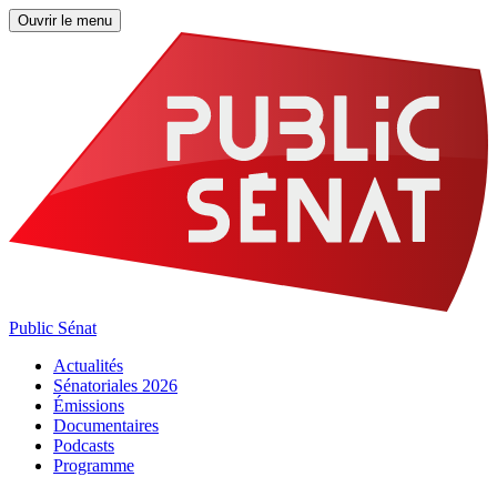
Ouvrir le menu
Public Sénat
Actualités
Sénatoriales 2026
Émissions
Documentaires
Podcasts
Programme