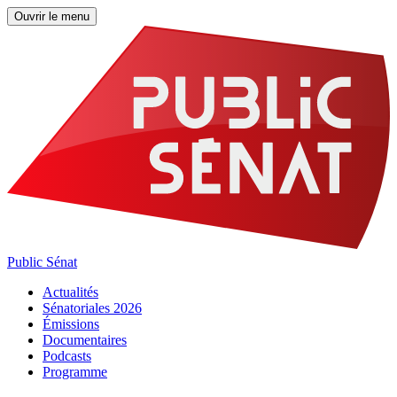
Ouvrir le menu
Public Sénat
Actualités
Sénatoriales 2026
Émissions
Documentaires
Podcasts
Programme