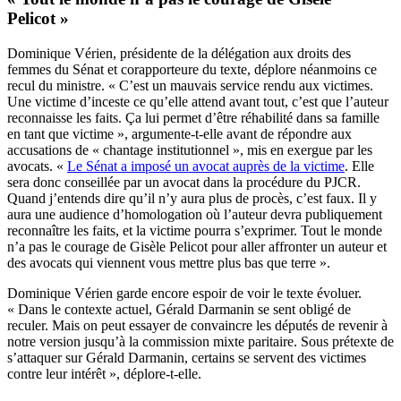
Pelicot »
Dominique Vérien, présidente de la délégation aux droits des
femmes du Sénat et corapporteure du texte, déplore néanmoins ce
recul du ministre. « C’est un mauvais service rendu aux victimes.
Une victime d’inceste ce qu’elle attend avant tout, c’est que l’auteur
reconnaisse les faits. Ça lui permet d’être réhabilité dans sa famille
en tant que victime », argumente-t-elle avant de répondre aux
accusations de « chantage institutionnel », mis en exergue par les
avocats. «
Le Sénat a imposé un avocat auprès de la victime
. Elle
sera donc conseillée par un avocat dans la procédure du PJCR.
Quand j’entends dire qu’il n’y aura plus de procès, c’est faux. Il y
aura une audience d’homologation où l’auteur devra publiquement
reconnaître les faits, et la victime pourra s’exprimer. Tout le monde
n’a pas le courage de Gisèle Pelicot pour aller affronter un auteur et
des avocats qui viennent vous mettre plus bas que terre ».
Dominique Vérien garde encore espoir de voir le texte évoluer.
« Dans le contexte actuel, Gérald Darmanin se sent obligé de
reculer. Mais on peut essayer de convaincre les députés de revenir à
notre version jusqu’à la commission mixte paritaire. Sous prétexte de
s’attaquer sur Gérald Darmanin, certains se servent des victimes
contre leur intérêt », déplore-t-elle.