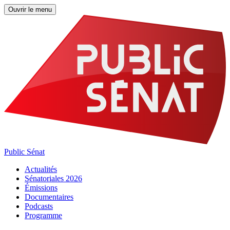
Ouvrir le menu
Public Sénat
Actualités
Sénatoriales 2026
Émissions
Documentaires
Podcasts
Programme