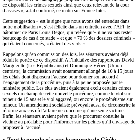
ce dispositif les crimes sexuels ainsi que ceux relevant de la cour
d’assises », a-t-il confirmé, ce matin sur France Inter.
Cette suggestion « est le signe que nous avons été entendus dans
notre mobilisation », s’est félicité dans un entretien avec l’AFP le
bâtonnier de Paris Louis Degos, qui relève qu’« il ne va pas rester
beaucoup de cas à ce stade » et que « 70 % des dossiers criminels »
qui étaient concernés, « étaient des viols ».
Rappelons qu’en commission des lois, les sénateurs avaient déjà
réduit la portée de ce dispositif. A l’initiative des rapporteurs David
Margueritte (Les Républicains) et Dominique Vérien (Union
centriste), la commission avait notamment allongé de 10 à 15 jours
les délais dont disposera l’accusé pour donner son accord à
l’engagement de la procédure, puis à la peine proposée par le
ministère public. Les élus avaient également exclu certains crimes
sexuels du champ de cette nouvelle procédure, comme le viol sur
mineur de 15 ans et le viol aggravé, ou encore le proxénétisme sur
mineur. Un amendement socialiste prévoyait aussi de circonscrire la
réforme aux cas où l’affaire ne concerne qu’une seule victime.
Enfin, les sénateurs avaient prévu que le procureur consulte la
victime au préalable pour l’informer sur les peines qu’il envisage de
proposer à l’accusé.
« Tout le monde n’a pas le courage de Gisèle