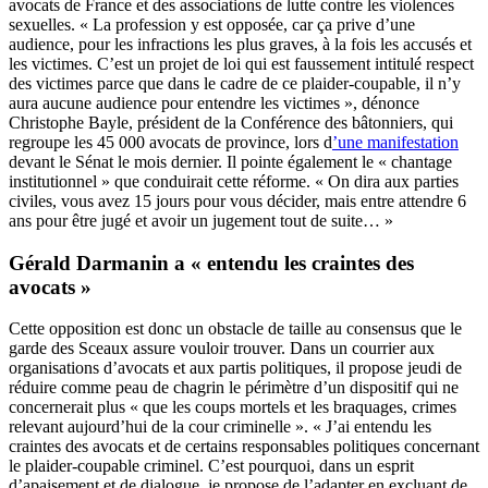
avocats de France et des associations de lutte contre les violences
sexuelles. « La profession y est opposée, car ça prive d’une
audience, pour les infractions les plus graves, à la fois les accusés et
les victimes. C’est un projet de loi qui est faussement intitulé respect
des victimes parce que dans le cadre de ce plaider-coupable, il n’y
aura aucune audience pour entendre les victimes », dénonce
Christophe Bayle, président de la Conférence des bâtonniers, qui
regroupe les 45 000 avocats de province, lors d
’une manifestation
devant le Sénat le mois dernier. Il pointe également le « chantage
institutionnel » que conduirait cette réforme. « On dira aux parties
civiles, vous avez 15 jours pour vous décider, mais entre attendre 6
ans pour être jugé et avoir un jugement tout de suite… »
Gérald Darmanin a « entendu les craintes des
avocats »
Cette opposition est donc un obstacle de taille au consensus que le
garde des Sceaux assure vouloir trouver. Dans un courrier aux
organisations d’avocats et aux partis politiques, il propose jeudi de
réduire comme peau de chagrin le périmètre d’un dispositif qui ne
concernerait plus « que les coups mortels et les braquages, crimes
relevant aujourd’hui de la cour criminelle ». « J’ai entendu les
craintes des avocats et de certains responsables politiques concernant
le plaider-coupable criminel. C’est pourquoi, dans un esprit
d’apaisement et de dialogue, je propose de l’adapter en excluant de